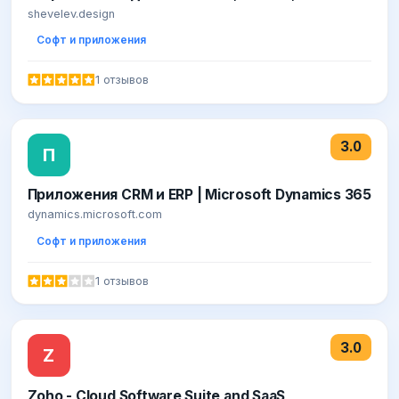
мобильных приложений, CRM, CMS, B2B
shevelev.design
платформ, ПО. Интеграция. Портфолио
Софт и приложения
1 отзывов
3.0
П
Приложения CRM и ERP | Microsoft Dynamics 365
dynamics.microsoft.com
Софт и приложения
1 отзывов
3.0
Z
Zoho - Cloud Software Suite and SaaS