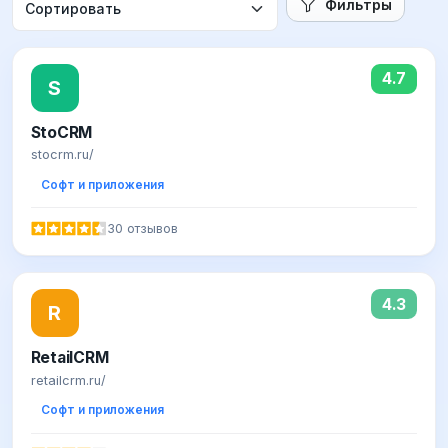
Фильтры
4.7
S
StoCRM
stocrm.ru/
Софт и приложения
30 отзывов
4.3
R
RetailCRM
retailcrm.ru/
Софт и приложения