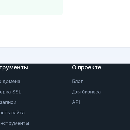
трументы
О проекте
s домена
Блог
ерка SSL
Для бизнеса
записи
API
ость сайта
инструменты