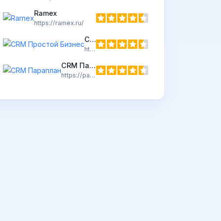
Ramex
https://ramex.ru/
CRM Простой Бизнес
https://prostoy.ru/
CRM Параплан
https://paraplancrm.ru/