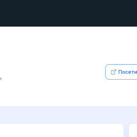
Посети
и