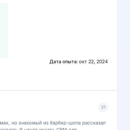
Дата опыта:
окт 22, 2024
ммах, но знакомый из барбер-шопа рассказал
совало. Я начал искать CRM для