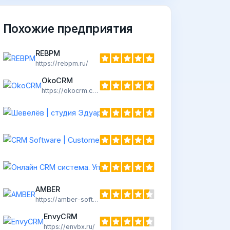
Похожие предприятия
REBPM
https://rebpm.ru/
OkoCRM
https://okocrm.com/
AMBER
https://amber-soft.ru/
EnvyCRM
https://envbx.ru/