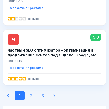
seoinbiz.ru
Маркетинг и реклама
1 отзывов
5.0
Ч
Частный SEO оптимизатор - оптимизация и
продвижение сайтов под Яндекс, Google, Mail -
SEO-точка
seo-ap.ru
Маркетинг и реклама
1 отзывов
1
2
3