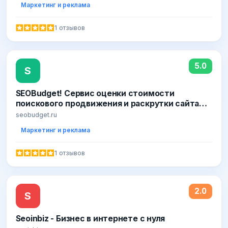
Маркетинг и реклама
1 отзывов
5.0
S
SEOBudget! Сервис оценки стоимости
поискового продвижения и раскрутки сайта
(SEO), инструменты для вебмастера и
seobudget.ru
оптимизатора / SEOBudget
Маркетинг и реклама
1 отзывов
2.0
S
Seoinbiz - Бизнес в интернете с нуля