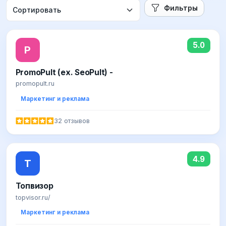
Фильтры
5.0
P
PromoPult (ex. SeoPult) -
promopult.ru
Маркетинг и реклама
32 отзывов
4.9
Т
Топвизор
topvisor.ru/
Маркетинг и реклама