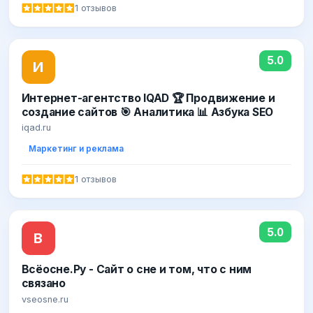
1 отзывов
5.0
И
Интернет-агентство IQAD 🏆 Продвижение и
создание сайтов 🎯 Аналитика 📊 Азбука SEO
iqad.ru
Маркетинг и реклама
1 отзывов
5.0
В
Всёосне.Ру - Сайт о сне и том, что с ним
связано
vseosne.ru