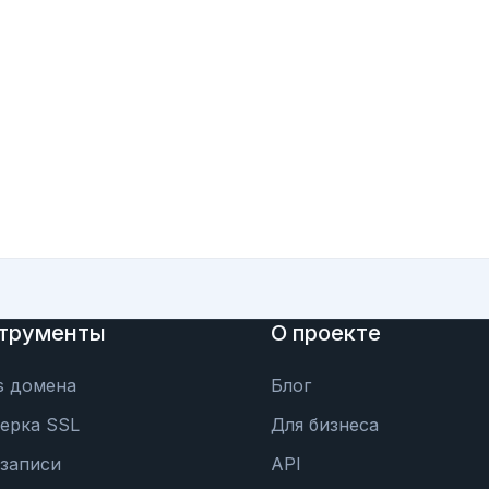
трументы
О проекте
s домена
Блог
ерка SSL
Для бизнеса
записи
API