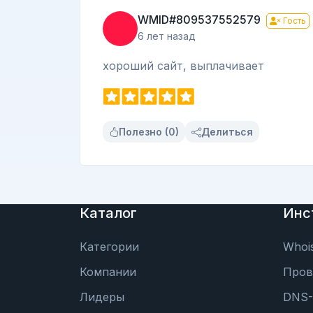
WMID#809537552579
Гость
6 лет назад
хороший сайт, выплачивает
Полезно (0)
Делиться
Каталог
Инс
Категории
Whoi
Компании
Пров
Лидеры
DNS-