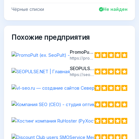
Чёрные списки
Не найден
Похожие предприятия
PromoPult (ex. SeoPult) -
https://promopult.ru
SEOPULSE.NET | Главная
https://seopulse.net
Хостинг компан
https://seo-soft.ru
Discount Club us