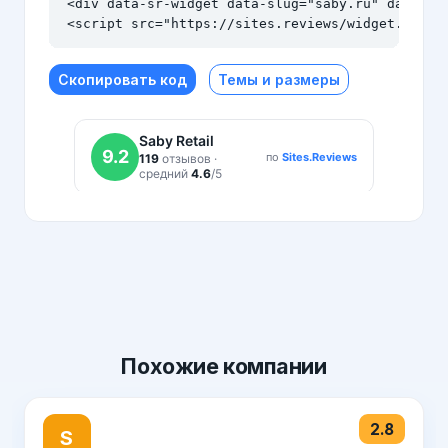
<div data-sr-widget data-slug="saby.ru" data-the
<script src="https://sites.reviews/widget.js" a
Скопировать код
Темы и размеры
Похожие
компании
2.8
S