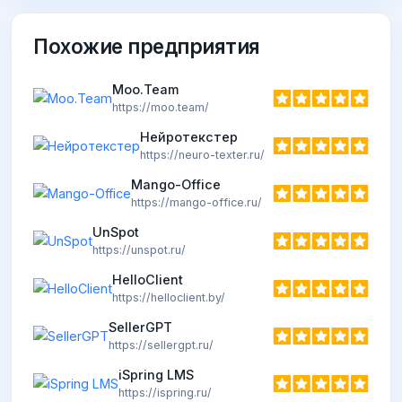
Похожие предприятия
Moo.Team
https://moo.team/
Нейротекстер
https://neuro-texter.ru/
Mango-Office
https://mango-office.ru/
UnSpot
https://unspot.ru/
HelloClient
https://helloclient.by/
SellerGPT
https://sellergpt.ru/
iSpring LMS
https://ispring.ru/