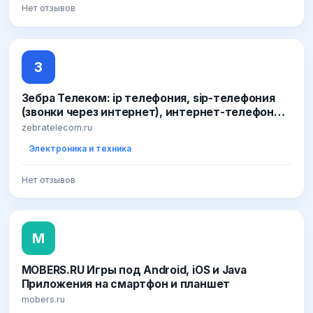
Нет отзывов
бесплатно
З
Зебра Телеком: ip телефония, sip-телефония
(звонки через интернет), интернет-телефония,
а также номер 8 800
zebratelecom.ru
Электроника и техника
Нет отзывов
M
MOBERS.RU Игры под Android, iOS и Java
Приложения на смартфон и планшет
mobers.ru