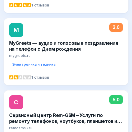
1 отзывов
2.0
M
MyGreets — аудио и голосовые поздравления
на телефон с Днем рождения
mygreets.ru
Электроника и техника
1 отзывов
5.0
С
Сервисный центр Rem-GSM – Услуги по
ремонту телефонов, ноутбуков, планшетов и
цифровой техники в Орле - remgsm57.ru
remgsm57.ru