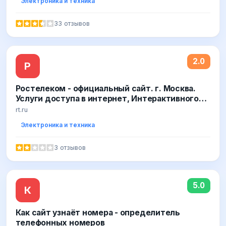
Электроника и техника
33 отзывов
2.0
Р
Ростелеком - официальный сайт. г. Москва.
Услуги доступа в интернет, Интерактивного
ТВ и телефонной связи
rt.ru
Электроника и техника
3 отзывов
5.0
К
Как сайт узнаёт номера - определитель
телефонных номеров