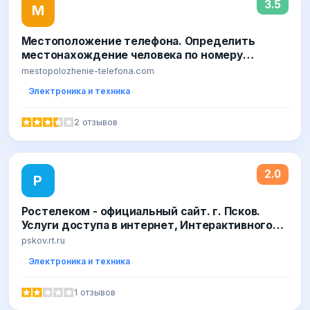
3.5
М
Местоположение телефона. Определить
местонахождение человека по номеру
мобильного
mestopolozhenie-telefona.com
Электроника и техника
2 отзывов
2.0
Р
Ростелеком - официальный сайт. г. Псков.
Услуги доступа в интернет, Интерактивного
ТВ и телефонной связи
pskov.rt.ru
Электроника и техника
1 отзывов