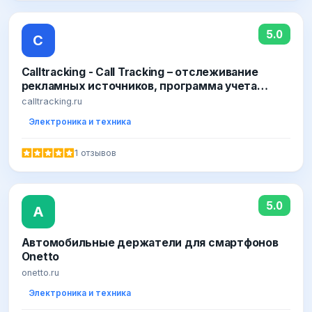
5.0
C
Calltracking - Call Tracking – отслеживание
рекламных источников, программа учета
входящих телефонных звонков. Все виды
calltracking.ru
коллтрекинга: динамический, стататический,
Электроника и техника
комбинированный
1 отзывов
5.0
А
Автомобильные держатели для смартфонов
Onetto
onetto.ru
Электроника и техника