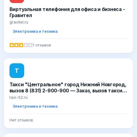
Виртуальная телефония для офиса и бизнеса -
Гравител
gravitel.ru
Электроника и техника
1 отзывов
Т
Такси "Центральное" город Нижний Новгород,
вызов 8 (831) 2-900-900 — Заказ, вызов такси
город Нижний Новгород по телефону, через
taxi-52.ru
мобильное п
Электроника и техника
Нет отзывов