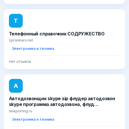
Т
Телефонный справочник СОДРУЖЕСТВО
spravkaru.net
Электроника и техника
Нет отзывов
А
Автодозвонщик skype sip флудер автодозвон
skype программа автодозвона, флуд
мобильных телефонов, skype flooder sip,
teleporting.ru
подмена номера, отомстить соседям, gsm
Электроника и техника
спамер, непрерывный дозвон, TheSkypeDialer,
автодозвон, автодозвонщик, скачать