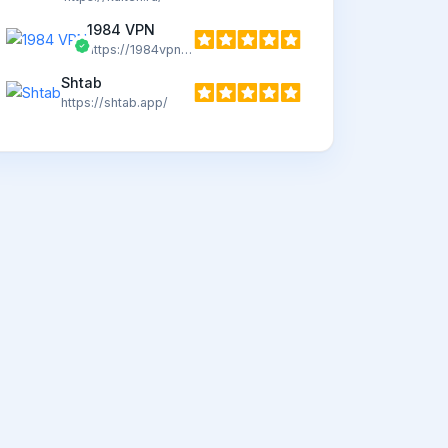
1984 VPN
https://1984vpn.com
Shtab
https://shtab.app/