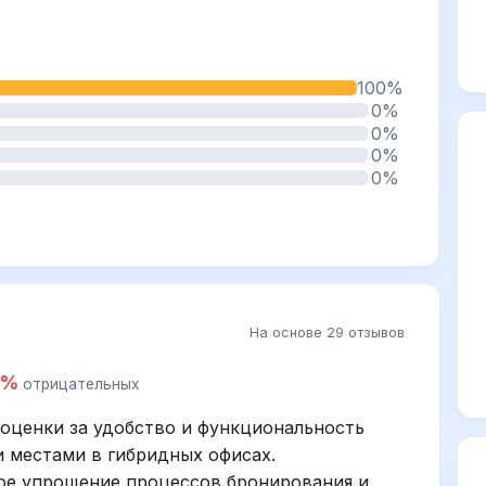
100%
0%
0%
0%
0%
На основе 29 отзывов
0%
отрицательных
оценки за удобство и функциональность
 местами в гибридных офисах.
ое упрощение процессов бронирования и