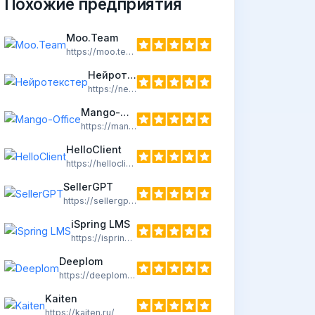
Похожие предприятия
Moo.Team
https://moo.team/
Нейротекстер
https://neuro-texter.ru/
Mango-Office
https://mango-office.ru/
HelloClient
https://helloclient.by/
SellerGPT
https://sellergpt.ru/
iSpring LMS
https://ispring.ru/
Deeplom
https://deeplom.ru/
Kaiten
https://kaiten.ru/