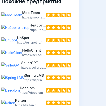
Похожие предприятия
Moo.Team
https://moo.team/
Нейротекстер
https://neuro-texter.ru/
UnSpot
https://unspot.ru/
HelloClient
https://helloclient.by/
SellerGPT
https://sellergpt.ru/
iSpring LMS
https://ispring.ru/
Deeplom
https://deeplom.ru/
Kaiten
https://kaiten.ru/