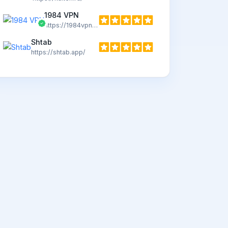
1984 VPN
https://1984vpn.com
Shtab
https://shtab.app/