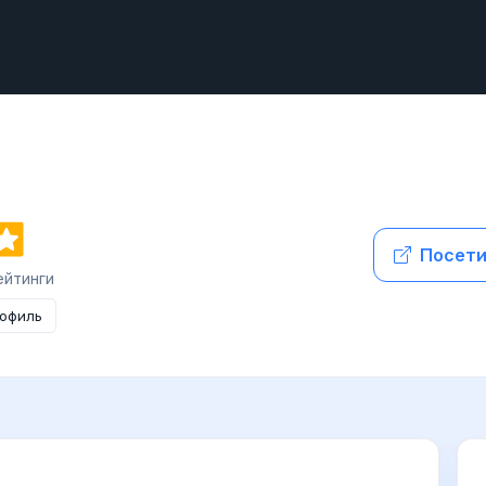
Посети
ейтинги
рофиль