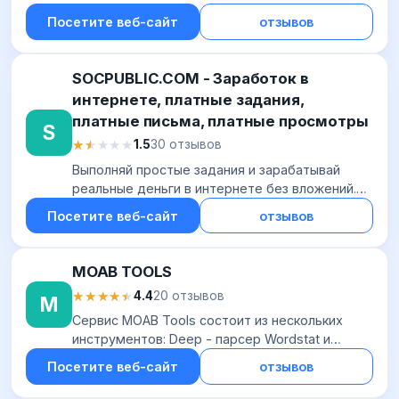
Посетите веб-сайт
отзывов
SOCPUBLIC.COM - Заработок в
интернете, платные задания,
платные письма, платные просмотры
S
★★★★★
★★★★★
1.5
30 отзывов
Выполняй простые задания и зарабатывай
реальные деньги в интернете без вложений.
Тысячи легких заданий с оплатой за деньги.
Посетите веб-сайт
отзывов
MOAB TOOLS
★★★★★
★★★★★
4.4
20 отзывов
M
Сервис MOAB Tools состоит из нескольких
инструментов: Deep - парсер Wordstat и
поисковых подсказок Check - проверка
Посетите веб-сайт
отзывов
частотности фраз Cluster - кластеризация
семантики по...