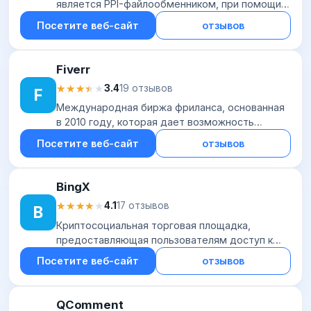
является PPI-файлообменником, при помощи
которого пользователи загружают свои файлы
Посетите веб-сайт
отзывов
и зарабатывают на их скачивании. Для
заработка...
Fiverr
★★★★★
★★★★★
3.4
19 отзывов
F
Международная биржа фриланса, основанная
в 2010 году, которая дает возможность
удаленно зарабатывать на своих уникальных
Посетите веб-сайт
отзывов
способностях и навыках. Пользователи могут
извлек...
BingX
★★★★★
★★★★★
4.1
17 отзывов
B
Криптосоциальная торговая площадка,
предоставляющая пользователям доступ к
быстрой покупке и конвертации криптовалют,
Посетите веб-сайт
отзывов
спотовой торговле, работе с деривативами
(стандартны...
QComment