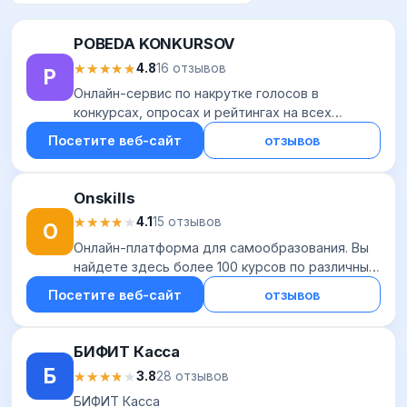
POBEDA KONKURSOV
★★★★★
★★★★★
4.8
16 отзывов
P
Онлайн-сервис по накрутке голосов в
конкурсах, опросах и рейтингах на всех
популярных площадках. Отличительная
Посетите веб-сайт
отзывов
особенность — поддержка большого
количества ресурсов: от ВК...
Onskills
★★★★★
★★★★★
4.1
15 отзывов
O
Онлайн-платформа для самообразования. Вы
найдете здесь более 100 курсов по различным
направлениям – маркетингу, IT, дизайну, фото
Посетите веб-сайт
отзывов
и видео, красоте, искусству, психологии...
БИФИТ Касса
Б
★★★★★
★★★★★
3.8
28 отзывов
БИФИТ Касса