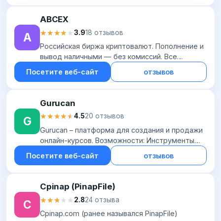
ABCEX
★★★★★
★★★★★
3.9
18 отзывов
A
Российская биржа криптовалют. Пополнение и
вывод наличными — без комиссий. Все
остальные операции — с низкими комиссиями
Посетите веб-сайт
отзывов
от 0,07% и до 0,1%. Чтобы начать торговлю,
нужно...
Gurucan
★★★★★
★★★★★
4.5
20 отзывов
G
Gurucan – платформа для создания и продажи
онлайн-курсов. Возможности: Инструменты
обучения: проводите курсы и марафоны,
Посетите веб-сайт
отзывов
продавайте свой контент по подписке,
общайтесь в...
Cpinap (PinapFile)
★★★★★
★★★★★
2.8
24 отзыва
C
Cpinap.com (ранее назывался PinapFile)