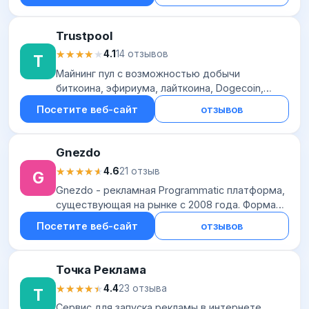
валютами. Серв...
Trustpool
★★★★★
★★★★★
4.1
14 отзывов
T
Майнинг пул с возможностью добычи
биткоина, эфириума, лайткоина, Dogecoin,
Bitcoin cash, Dashcoin. Предлагает
Посетите веб-сайт
отзывов
комбинированный способ формирования
выплат PPS+, совмещающий...
Gnezdo
★★★★★
★★★★★
4.6
21 отзыв
G
Gnezdo - рекламная Programmatic платформа,
существующая на рынке с 2008 года. Форматы
рекламы: тизерная (ТГБ - текстово-
Посетите веб-сайт
отзывов
графический блок). Формат
кроссплатформенный. Треб...
Точка Реклама
★★★★★
★★★★★
4.4
23 отзыва
Т
Сервис для запуска рекламы в интернете.