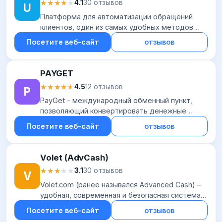
★★★★★
★★★★★
4.1
30 отзывов
U
Платформа для автоматизации обращений
клиентов, один из самых удобных методов
обратной связи. Позволяет получать больше
Посетите веб-сайт
отзывов
заказов из мессенджеров и социальных сетей.
Конвер...
PAYGET
★★★★★
★★★★★
4.5
12 отзывов
P
PayGet – международный обменный пункт,
позволяющий конвертировать денежные
средства по множеству направлений
Посетите веб-сайт
отзывов
(суммарно свыше 250 вариантов обмена).
Поддерживает криптовал...
Volet (AdvCash)
★★★★★
★★★★★
3.1
30 отзывов
V
Volet.com (ранее назывался Advanced Cash) –
удобная, современная и безопасная система
электронных платежей, позволяющая выгодно
Посетите веб-сайт
отзывов
и оперативно пополнить счет или вывести ср...