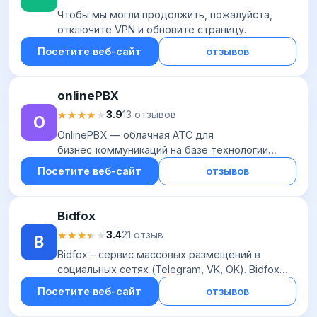
Чтобы мы могли продолжить, пожалуйста,
отключите VPN и обновите страницу.
Посетите веб-сайт
отзывов
onlinePBX
★★★★★
★★★★★
3.9
13 отзывов
O
OnlinePBX — облачная АТС для
бизнес‑коммуникаций на базе технологии
IP‑телефонии. Сервис позволяет организациям
Посетите веб-сайт
отзывов
подключать номера у более чем 250
операторов связи и интег...
Bidfox
★★★★★
★★★★★
3.4
21 отзыв
B
Bidfox – сервис массовых размещений в
социальных сетях (Telegram, VK, OK). Bidfox
помогает автоматизировать работу с
Посетите веб-сайт
отзывов
посевами. В сервисе доступно два типа
рекламы: прямая...