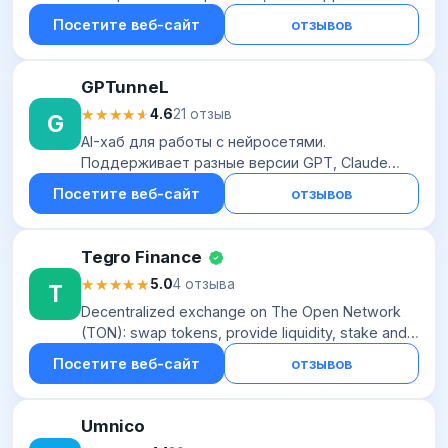
Telegram. Работают каскадные рассылки —
Посетите веб-сайт
отзывов
через несколько каналов связи, начиная с
самого выгодно...
GPTunneL
★★★★★
★★★★★
4.6
21 отзыв
G
AI-хаб для работы с нейросетями.
Поддерживает разные версии GPT, Claude
Sonnet, Gemini, DeepSeek, Suno, Stable Diffusion
Посетите веб-сайт
отзывов
и т.д. Всего доступно более 10 разных AI-
моделей,...
Tegro Finance
★★★★★
★★★★★
5.0
4 отзыва
T
Decentralized exchange on The Open Network
(TON): swap tokens, provide liquidity, stake and
earn. Fast, low-fee, non-custodial.
Посетите веб-сайт
отзывов
Umnico