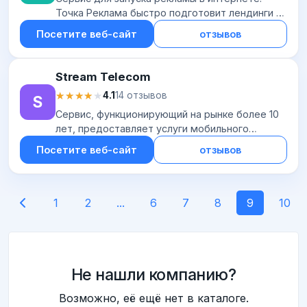
Точка Реклама быстро подготовит лендинги и
магазины к запуску рекламы (или проверит их
Посетите веб-сайт
отзывов
готовность), настроит все параметры
кампани...
Stream Telecom
★★★★★
★★★★★
4.1
14 отзывов
S
Сервис, функционирующий на рынке более 10
лет, предоставляет услуги мобильного
маркетинга. Организуются рассылки по sms,
Посетите веб-сайт
отзывов
email, mms, Viber, WhatsApp и в социальных
сетях...
1
2
...
6
7
8
9
10
Не нашли компанию?
Возможно, её ещё нет в каталоге.