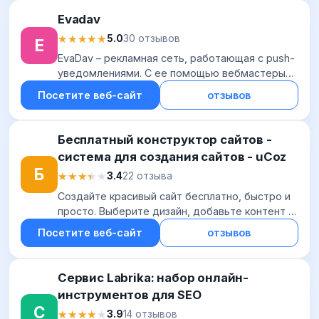
Evadav
★★★★★
★★★★★
5.0
30 отзывов
E
EvaDav – рекламная сеть, работающая с push-
уведомлениями. С ее помощью вебмастеры
могут монетизировать собственный трафик
Посетите веб-сайт
отзывов
благодаря быстрой интеграции,
качественному конт...
Бесплатный конструктор сайтов -
система для создания сайтов - uCoz
Б
★★★★★
★★★★★
3.4
22 отзыва
Создайте красивый сайт бесплатно, быстро и
просто. Выберите дизайн, добавьте контент и
опубликуйте.
Посетите веб-сайт
отзывов
Сервис Labrika: набор онлайн-
инструментов для SEO
С
★★★★★
★★★★★
3.9
14 отзывов