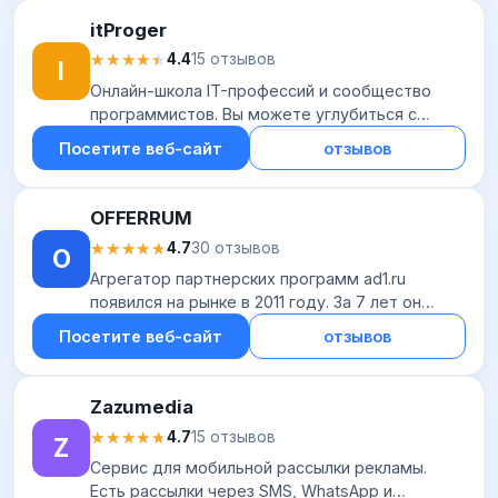
itProger
★★★★★
★★★★★
4.4
15 отзывов
I
Онлайн-школа IT-профессий и сообщество
программистов. Вы можете углубиться с
геймдев, изучать веб-дизайн или графический
Посетите веб-сайт
отзывов
дизайн, а также освоить несколько популярных
язык...
OFFERRUM
★★★★★
★★★★★
4.7
30 отзывов
O
Агрегатор партнерских программ ad1.ru
появился на рынке в 2011 году. За 7 лет он
успешно укрепился в нише интернет-рекламы
Посетите веб-сайт
отзывов
и справедливо заслужил репутацию сильной и
пров...
Zazumedia
★★★★★
★★★★★
4.7
15 отзывов
Z
Сервис для мобильной рассылки рекламы.
Есть рассылки через SMS, WhatsApp и