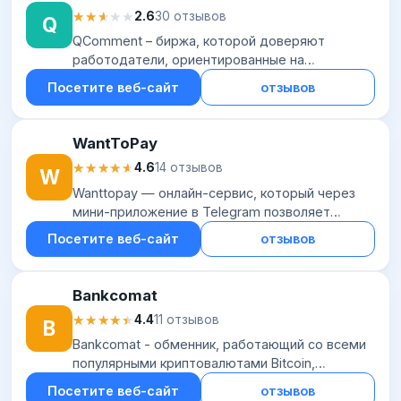
★★★★★
★★★★★
2.6
30 отзывов
Q
QComment – биржа, которой доверяют
работодатели, ориентированные на
продвижение своего бизнеса в интернете. Она
Посетите веб-сайт
отзывов
помогает размещать отзывы и комментарии,
привлекая хороших...
WantToPay
★★★★★
★★★★★
4.6
14 отзывов
W
Wanttopay — онлайн-сервис, который через
мини-приложение в Telegram позволяет
оформить виртуальную банковскую карту
Посетите веб-сайт
отзывов
(Visa или Mastercard) для онлайн-платежей по
всему мир...
Bankcomat
★★★★★
★★★★★
4.4
11 отзывов
B
Bankcomat - обменник, работающий со всеми
популярными криптовалютами Bitcoin,
Dogecoin, Ethereum, Litecoin, а также
Посетите веб-сайт
отзывов
всевозможными стандартными электронными