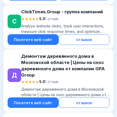
найкр...
СlickTimes.Group - группа компаний
★★★★★
★★★★★
5.0
1 отзыв
С
Analyze website clicks, track user interactions,
measure click response times, and optimize
conversion rates. 100% free and powered by AI
Посетите веб-сайт
отзывов
— no limits or registration requ...
Демонтаж деревянного дома в
Московской области | Цены на снос
деревянного дома от компании GPA
Д
Group
★★★★★
★★★★★
5.0
1 отзыв
Демонтаж деревянного дома в Московской
области | Цены на снос деревянного дома от
компании GPA Group
Посетите веб-сайт
отзывов