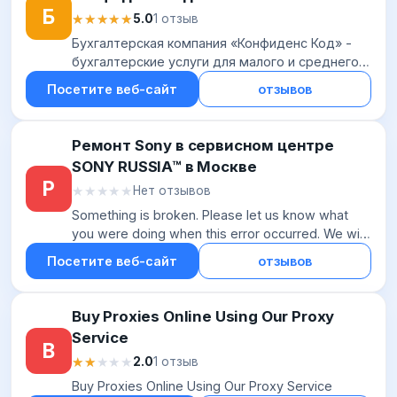
Б
★★★★★
★★★★★
5.0
1 отзыв
Бухгалтерская компания «Конфиденс Код» -
бухгалтерские услуги для малого и среднего
бизнеса в Москве и Московской области.
Посетите веб-сайт
отзывов
Обслуживание, аутсорсинг.
Ремонт Sony в сервисном центре
SONY RUSSIA™ в Москве
Р
★★★★★
★★★★★
Нет отзывов
Something is broken. Please let us know what
you were doing when this error occurred. We will
fix it as soon as possible. Sorry for any
Посетите веб-сайт
отзывов
inconvenience caused.
Buy Proxies Online Using Our Proxy
Service
B
★★★★★
★★★★★
2.0
1 отзыв
Buy Proxies Online Using Our Proxy Service