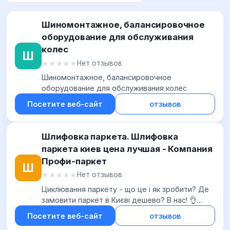
Шиномонтажное, балансировочное
оборудование для обслуживания
колес
Ш
★★★★★
★★★★★
Нет отзывов
Шиномонтажное, балансировочное
оборудование для обслуживания колес
Посетите веб-сайт
отзывов
Шлифовка паркета. Шлифовка
паркета киев цена лучшая - Компания
Профи-паркет
Ш
★★★★★
★★★★★
Нет отзывов
Циклювання паркету - що це і як зробити? Де
замовити паркет в Києві дешево? В нас! 👌
Гарантуємо якість, дуже низькі ціни та швидке
Посетите веб-сайт
отзывов
виконання. Додатково – лакування! Дзво...