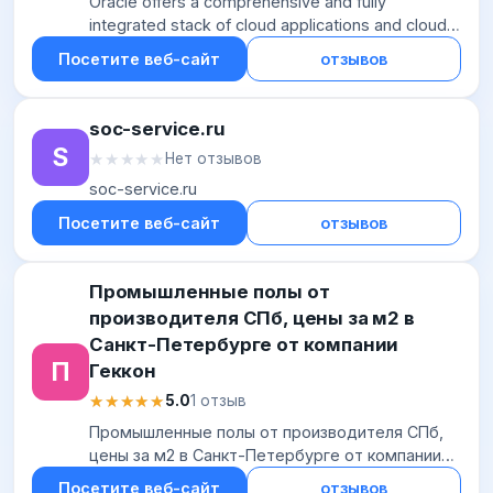
Oracle offers a comprehensive and fully
integrated stack of cloud applications and cloud
platform services…
Посетите веб-сайт
отзывов
soc-service.ru
S
★★★★★
★★★★★
Нет отзывов
soc-service.ru
Посетите веб-сайт
отзывов
Промышленные полы от
производителя СПб, цены за м2 в
Санкт-Петербурге от компании
П
Геккон
★★★★★
★★★★★
5.0
1 отзыв
Промышленные полы от производителя СПб,
цены за м2 в Санкт-Петербурге от компании
Геккон
Посетите веб-сайт
отзывов