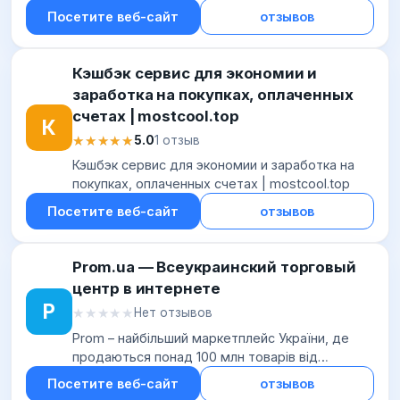
Посетите веб-сайт
отзывов
Кэшбэк сервис для экономии и
заработка на покупках, оплаченных
счетах | mostcool.top
К
★★★★★
★★★★★
5.0
1 отзыв
Кэшбэк сервис для экономии и заработка на
покупках, оплаченных счетах | mostcool.top
Посетите веб-сайт
отзывов
Prom.ua — Всеукраинский торговый
центр в интернете
P
★★★★★
★★★★★
Нет отзывов
Prom – найбільший маркетплейс України, де
продаються понад 100 млн товарів від
десятків тисяч підприємців з усієї країни. На
Посетите веб-сайт
отзывов
Промі можна знайти все, що потрібно, за