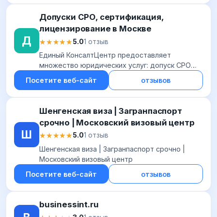
Допуски СРО, сертификация,
лицензирование в Москве
Д
★★★★★
★★★★★
5.0
1 отзыв
Единый КонсалтЦентр предоставляет
множество юридических услуг: допуск СРО
строителей, допуск СРО проектировщиков,
Посетите веб-сайт
отзывов
допуск СРО изыскателей и других
Шенгенская виза | Загранпаспорт
срочно | Московский визовый центр
Ш
★★★★★
★★★★★
5.0
1 отзыв
Шенгенская виза | Загранпаспорт срочно |
Московский визовый центр
Посетите веб-сайт
отзывов
businessint.ru