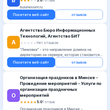
B
★★★★★
★★★★★
3.0
1 отзыв
businessint.ru
Посетите веб-сайт
отзывов
Агентство Бюро Информационных
Технологий, Агентство БИТ
А
★★★★★
★★★★★
Нет отзывов
″Линковка” - это направление домена на
директорию на сервере, которая становится
доступна в интернете. Если домен никуда не
Посетите веб-сайт
отзывов
направлен, Вы видите данную страницу.
Организация праздников в Минске -
Проведение мероприятий - Услуги по
организации праздничных
О
мероприятий
★★★★★
★★★★★
5.0
1 отзыв
Организация праздников в Минске -