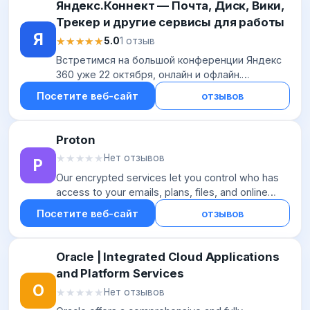
Яндекс.Коннект — Почта, Диск, Вики,
Трекер и другие сервисы для работы
Я
★★★★★
★★★★★
5.0
1 отзыв
Встретимся на большой конференции Яндекс
360 уже 22 октября, онлайн и офлайн.
Подписывайтесь, чтобы следить за новостями!
Посетите веб-сайт
отзывов
Proton
★★★★★
★★★★★
Нет отзывов
P
Our encrypted services let you control who has
access to your emails, plans, files, and online
activity. Free plans are available.
Посетите веб-сайт
отзывов
Oracle | Integrated Cloud Applications
and Platform Services
O
★★★★★
★★★★★
Нет отзывов