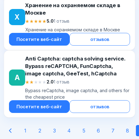
Хранение на охраняемом складе в
Москве
Х
★★★★★
★★★★★
5.0
1 отзыв
Хранение на охраняемом складе в Москве
Посетите веб-сайт
отзывов
Anti Captcha: captcha solving service.
Bypass reCAPTCHA, FunCaptcha,
image captcha, GeeTest, hCaptcha
A
★★★★★
★★★★★
2.0
1 отзыв
Bypass reCaptcha, image captcha, and others for
the cheapest price
Посетите веб-сайт
отзывов
1
2
3
4
5
6
7
8