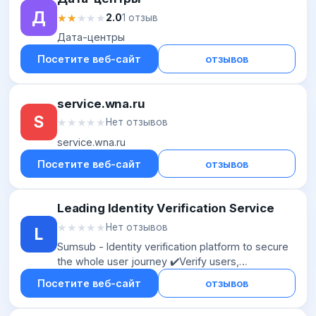
Д
★★★★★
★★★★★
2.0
1 отзыв
Дата-центры
Посетите веб-сайт
отзывов
service.wna.ru
S
★★★★★
★★★★★
Нет отзывов
service.wna.ru
Посетите веб-сайт
отзывов
Leading Identity Verification Service
★★★★★
★★★★★
Нет отзывов
L
Sumsub - Identity verification platform to secure
the whole user journey ✔️Verify users,
businesses or transactions, all while managing
Посетите веб-сайт
отзывов
cases and deterring fraud ✔️ Highe...