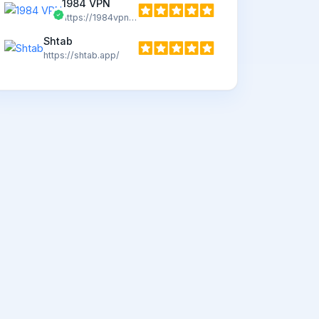
1984 VPN
https://1984vpn.com
Shtab
https://shtab.app/