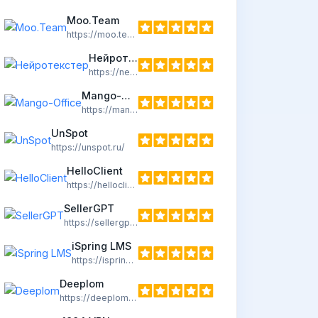
Moo.Team
https://moo.team/
Нейротекстер
https://neuro-texter.ru/
Mango-Office
https://mango-office.ru/
UnSpot
https://unspot.ru/
HelloClient
https://helloclient.by/
SellerGPT
https://sellergpt.ru/
iSpring LMS
https://ispring.ru/
Deeplom
https://deeplom.ru/