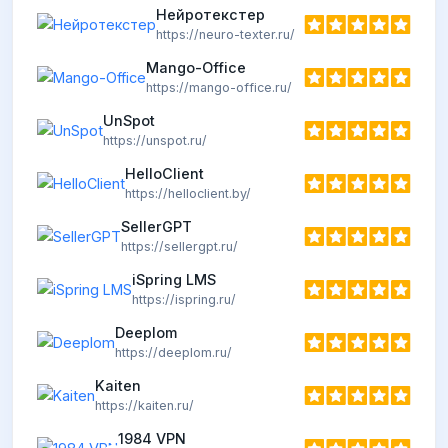
Нейротекстер
https://neuro-texter.ru/
Mango-Office
https://mango-office.ru/
UnSpot
https://unspot.ru/
HelloClient
https://helloclient.by/
SellerGPT
https://sellergpt.ru/
iSpring LMS
https://ispring.ru/
Deeplom
https://deeplom.ru/
Kaiten
https://kaiten.ru/
1984 VPN