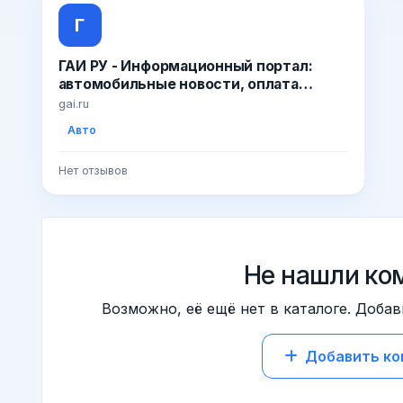
Г
ГАИ РУ - Информационный портал:
автомобильные новости, оплата
штрафов ГИБДД | Форум
gai.ru
автомобилистов | Справочная
Авто
информация для автовладель
Нет отзывов
Не нашли ко
Возможно, её ещё нет в каталоге. Добав
Добавить к