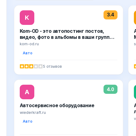
3.4
K
Kom-OD - это автопостинг постов,
видео, фото в альбомы в ваши группы
на Одноклассники.Ру, Вконтакте,
kom-od.ru
s
Instagram
Авто
5 отзывов
4.0
А
Автосервисное оборудование
wiederkraft.ru
v
Авто