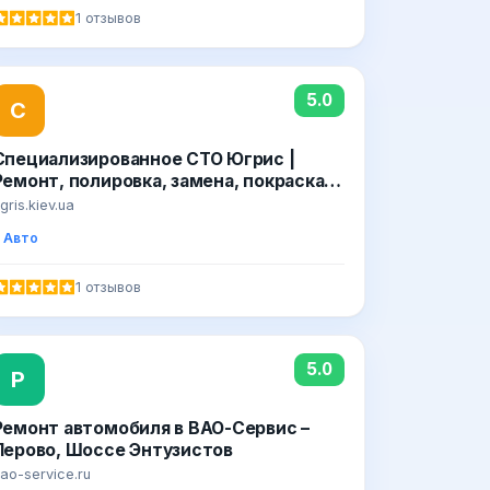
1 отзывов
5.0
С
Специализированное СТО Югрис |
Ремонт, полировка, замена, покраска
деталей автомобиля
gris.kiev.ua
Авто
1 отзывов
5.0
Р
Ремонт автомобиля в ВАО-Сервис –
Перово, Шоссе Энтузистов
ao-service.ru