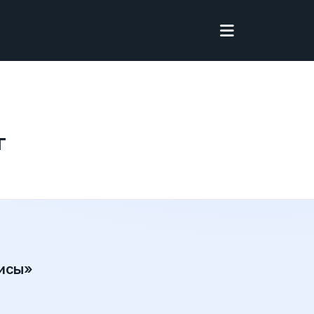
г
висы»