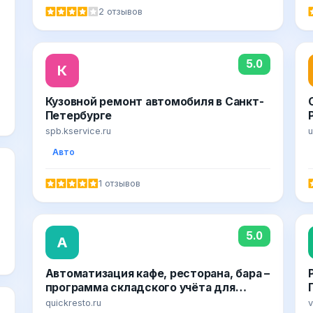
2 отзывов
5.0
К
Кузовной ремонт автомобиля в Санкт-
Петербурге
spb.kservice.ru
u
Авто
1 отзывов
5.0
А
Автоматизация кафе, ресторана, бара –
программа складского учёта для
общепита с кассой на планшете – Quick
quickresto.ru
v