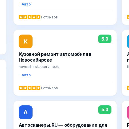
Resto
Авто
1 отзывов
5.0
К
Кузовной ремонт автомобиля в
Новосибирске
novosibirsk.kservice.ru
i
Авто
1 отзывов
5.0
А
Автосканеры.RU — оборудование для