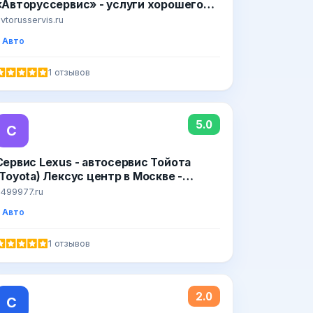
«Авторуссервис» - услуги хорошего
автосервиса в СВАО на Огородном
vtorusservis.ru
проезде
Авто
1 отзывов
5.0
С
Сервис Lexus - автосервис Тойота
(Toyota) Лексус центр в Москве -
официальный сайт техцентра на
499977.ru
Мосфильме
Авто
1 отзывов
2.0
С