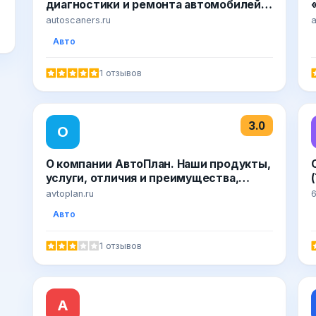
диагностики и ремонта автомобилей |
диагностическое оборудование для
autoscaners.ru
a
автосервиса, сканеры для
Авто
автодиагностики | большой выбор,
низкие цены - Автосканеры.РУ
1 отзывов
3.0
О
О компании АвтоПлан. Наши продукты,
услуги, отличия и преимущества,
история
avtoplan.ru
6
Авто
1 отзывов
А