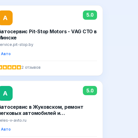
5.0
А
Автосервис Pit-Stop Motors - VAG СТО в
Минске
ervice.pit-stop.by
Авто
2 отзывов
5.0
А
Автосервис в Жуковском, ремонт
легковых автомобилей и
коммерческих микроавтобусов
eles-v-avto.ru
Авто