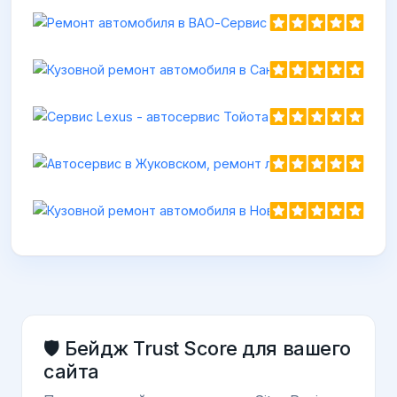
Куз
https
Кузовно
https://no
🛡️ Бейдж Trust Score для вашего
сайта