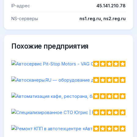
IP-адрес
45.141.210.78
NS-серверы
ns1.reg.ru, ns2.reg.ru
Похожие предприятия
Автосе
https://