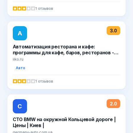
1 отзывов
3.0
А
Автоматизация ресторана и кафе:
программы для кафе, баров, ресторанов -
iiko.ru
iiko.ru
Авто
1 отзывов
2.0
С
СТО BMW на окружной Кольцевой дороге |
Цены | Киев |
germany-auto.com.ua