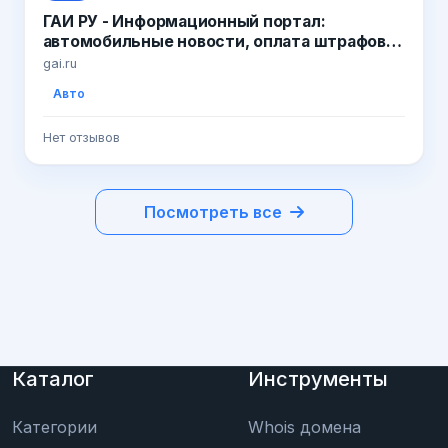
ГАИ РУ - Информационный портал:
автомобильные новости, оплата штрафов
ГИБДД | Форум автомобилистов |
gai.ru
Справочная информация для автовладель
Авто
Нет отзывов
Посмотреть все
Каталог
Инструменты
Категории
Whois домена