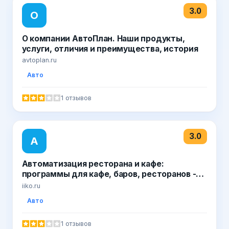
3.0
О
О компании АвтоПлан. Наши продукты,
услуги, отличия и преимущества, история
avtoplan.ru
Авто
1 отзывов
3.0
А
Автоматизация ресторана и кафе:
программы для кафе, баров, ресторанов -
iiko.ru
iiko.ru
Авто
1 отзывов