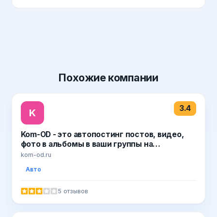
Похожие
компании
3.4
K
Kom-OD - это автопостинг постов, видео,
фото в альбомы в ваши группы на
Одноклассники.Ру, Вконтакте, Instagram
kom-od.ru
Авто
5 отзывов