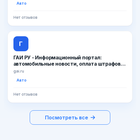
Авто
Нет отзывов
Г
ГАИ РУ - Информационный портал:
автомобильные новости, оплата штрафов
ГИБДД | Форум автомобилистов |
gai.ru
Справочная информация для автовладель
Авто
Нет отзывов
Посмотреть все