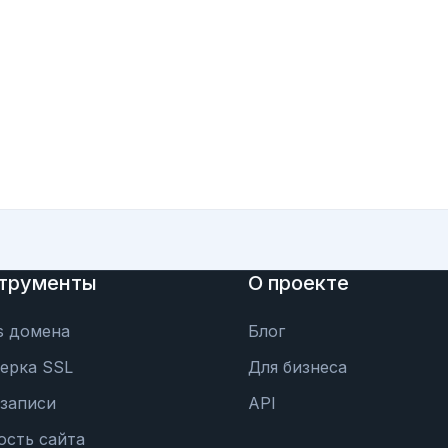
трументы
О проекте
s домена
Блог
ерка SSL
Для бизнеса
записи
API
ость сайта