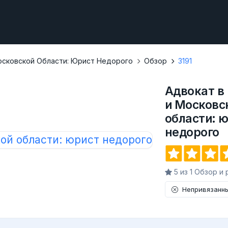
осковской Области: Юрист Недорого
Обзор
3191
Адвокат в
и Московс
области: 
недорого
5 из 1 Обзор и
Непривязанн