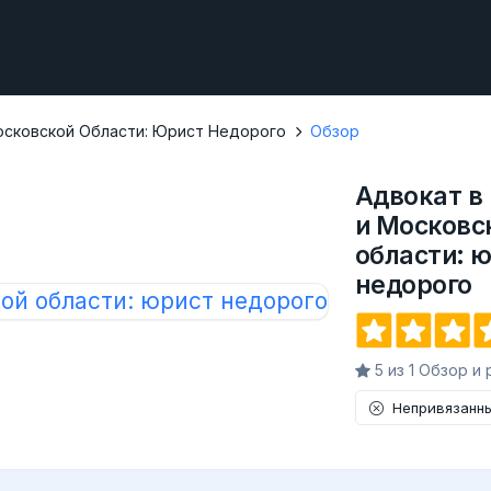
осковской Области: Юрист Недорого
Обзор
Адвокат в
и Московс
области: 
недорого
5 из 1 Обзор и
Непривязанн