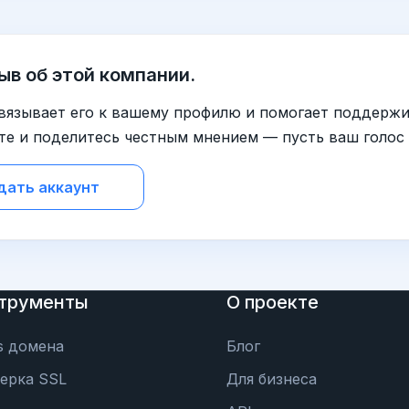
ыв об этой компании.
вязывает его к вашему профилю и помогает поддержи
те и поделитесь честным мнением — пусть ваш голос
дать аккаунт
трументы
О проекте
s домена
Блог
ерка SSL
Для бизнеса