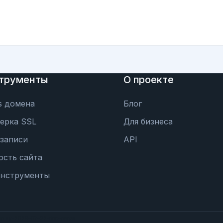
трументы
О проекте
s домена
Блог
ерка SSL
Для бизнеса
записи
API
ость сайта
инструменты
eploy-2026-07-22-doc-pages