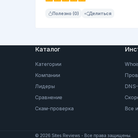
Полезно (0)
Делиться
Каталог
Инс
Категории
Whoi
Компании
Пров
Лидеры
DNS-
Сравнение
Скор
Скам-проверка
Все 
©
2026
Sites Reviews - Все права защищены.
d