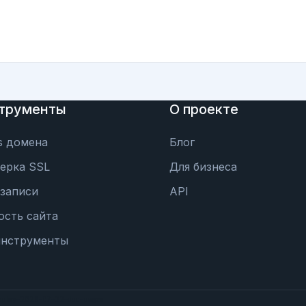
трументы
О проекте
s домена
Блог
ерка SSL
Для бизнеса
записи
API
ость сайта
инструменты
eploy-2026-07-22-doc-pages