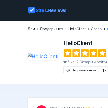
Sites
.Reviews
Дом
Предприятия
HelloClient
Обзор
HelloClient
5 из 17 Обзоры и рейти
Непривязанный профи