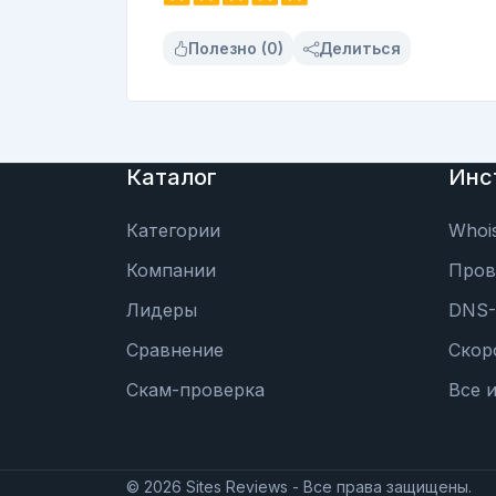
Полезно (0)
Делиться
Каталог
Инс
Категории
Whoi
Компании
Пров
Лидеры
DNS-
Сравнение
Скор
Скам-проверка
Все 
©
2026
Sites Reviews - Все права защищены.
d