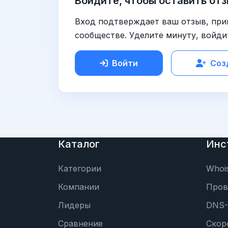
Войдите, чтобы оставить отз
Вход подтверждает ваш отзыв, при
сообществе. Уделите минуту, войди
Войти
Соз
Каталог
Инс
Категории
Whoi
Компании
Пров
Лидеры
DNS-
Сравнение
Скор