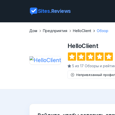
Sites
.Reviews
Дом
Предприятия
HelloClient
Обзор
HelloClient
5 из 17 Обзоры и рейти
Непривязанный профи