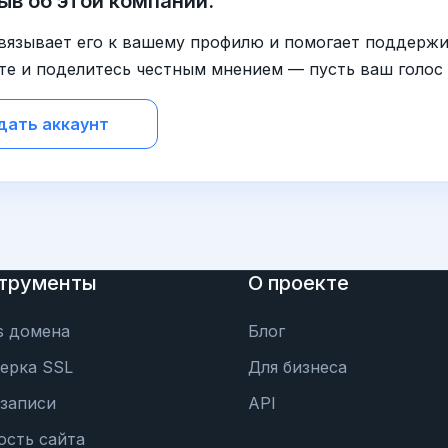
ыв об этой компании.
вязывает его к вашему профилю и помогает поддержи
те и поделитесь честным мнением — пусть ваш голос
дать аккаунт
трументы
О проекте
s домена
Блог
ерка SSL
Для бизнеса
записи
API
ость сайта