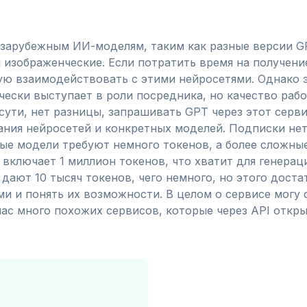
зарубежным ИИ-моделям, таким как разные версии GPT,
и изображенческие. Если потратить время на получен
ю взаимодействовать с этими нейросетями. Однако э
чески выступает в роли посредника, но качество раб
сути, нет разницы, запрашивать GPT через этот серви
ания нейросетей и конкретных моделей. Подписки нет
тые модели требуют немного токенов, а более сложны
 включает 1 миллион токенов, что хватит для генерац
дают 10 тысяч токенов, чего немного, но этого доста
и и понять их возможности. В целом о сервисе могу 
час много похожих сервисов, которые через API откр