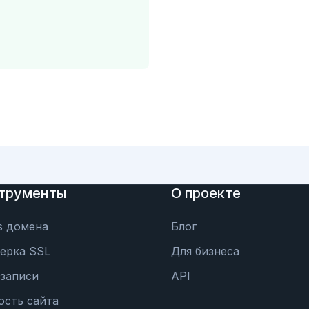
трументы
О проекте
s домена
Блог
ерка SSL
Для бизнеса
записи
API
ость сайта