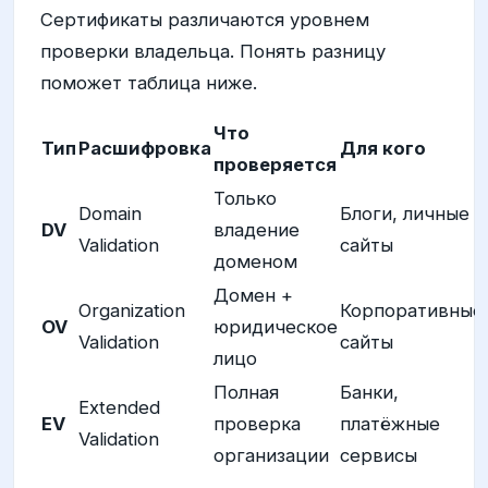
Сертификаты различаются уровнем
проверки владельца. Понять разницу
поможет таблица ниже.
Что
Тип
Расшифровка
Для кого
проверяется
Только
Domain
Блоги, личные
DV
владение
Validation
сайты
доменом
Домен +
Organization
Корпоративные
OV
юридическое
Validation
сайты
лицо
Полная
Банки,
Extended
EV
проверка
платёжные
Validation
организации
сервисы