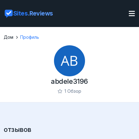
Sites
.Reviews
Дом
Профиль
abdele3196
1 Обзор
отзывов