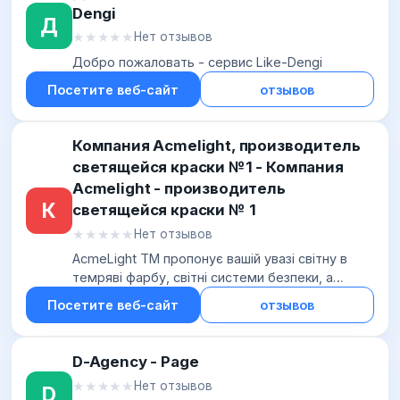
Dengi
Д
★★★★★
★★★★★
Нет отзывов
Добро пожаловать - сервис Like-Dengi
Посетите веб-сайт
отзывов
Компания Acmelight, производитель
светящейся краски №1 - Компания
Acmelight - производитель
К
светящейся краски № 1
★★★★★
★★★★★
Нет отзывов
AcmeLight TM пропонує вашій увазі світну в
темряві фарбу, світні системи безпеки, а
також світну продукцію для будівництва,
Посетите веб-сайт
отзывов
дизайну, реклами
D-Agency - Page
★★★★★
★★★★★
Нет отзывов
D