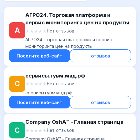
АГРО24. Торговая платформа и
сервис мониторинга цен на продукты
А
★★★★★
★★★★★
Нет отзывов
АГРО24. Торговая платформа и сервис
мониторинга цен на продукты
Посетите веб-сайт
отзывов
сервисы.гувм.мвд.рф
С
★★★★★
★★★★★
Нет отзывов
сервисы.гувм.мвд.рф
Посетите веб-сайт
отзывов
Company OshA™ - Главная страница
C
★★★★★
★★★★★
Нет отзывов
Company OshA™ - Главная страница