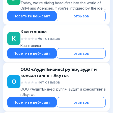
Today, we’re diving head-first into the world of
OnlyFans Agencies. If you’re intrigued by the idea
of starting a business around this platform, or
Посетите веб-сайт
отзывов
simply interested in l...
Квантоника
К
★★★★★
★★★★★
Нет отзывов
Квантоника
Посетите веб-сайт
отзывов
ООО «АудитБизнесГрупп», аудит и
консалтинг в г.Якутск
О
★★★★★
★★★★★
Нет отзывов
ООО «АудитБизнесГрупп», аудит и консалтинг в
г.Якутск
Посетите веб-сайт
отзывов