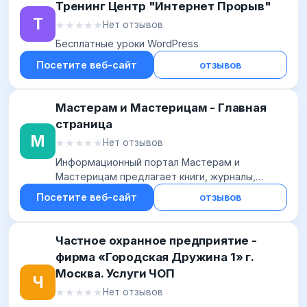
Тренинг Центр "Интернет Прорыв"
Т
★★★★★
★★★★★
Нет отзывов
Бесплатные уроки WordPress
Посетите веб-сайт
отзывов
Мастерам и Мастерицам - Главная
страница
М
★★★★★
★★★★★
Нет отзывов
Информационный портал Мастерам и
Мастерицам предлагает книги, журналы,
статьи и видеоуроки по обширным тематикам:
Посетите веб-сайт
отзывов
как создать уют в доме, садоводство, ремонт
автомобилей,...
Частное охранное предприятие -
фирма «Городская Дружина 1» г.
Москва. Услуги ЧОП
Ч
★★★★★
★★★★★
Нет отзывов