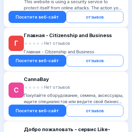
This website is using a security service to
protect itself from online attacks. The action you
just performed triggered the security solution.
Посетите веб-сайт
отзывов
There are several actions t...
Главная - Citizenship and Business
Г
★★★★★
★★★★★
Нет отзывов
Главная - Citizenship and Business
Посетите веб-сайт
отзывов
CannaBay
★★★★★
★★★★★
Нет отзывов
C
Покупайте оборудование, семена, аксессуары,
ищите специалистов или ведите свой бизнес
на CannaBay
Посетите веб-сайт
отзывов
Добро пожаловать - сервис Like-