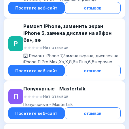
Посетите веб-сайт
отзывов
Ремонт iPhone, заменить экран
iPhone 5, замена дисплея на айфон
6s+, se
Р
★★★★★
★★★★★
Нет отзывов
7️⃣ Ремонт iPhone 7,Замена экрана, дисплея на
iPhone 11 Pro Max,Xs,X,8,6s Plus,6,5s.срочно
заменить стекло, экран
Посетите веб-сайт
отзывов
Айфон,айпад,Киев,батарея, iPad Pro оригинал
Популярные - Mastertalk
П
★★★★★
★★★★★
Нет отзывов
Популярные - Mastertalk
Посетите веб-сайт
отзывов