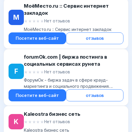
МоёМесто.ru :: Сервис интернет
закладок
М
★★★★★
★★★★★
Нет отзывов
МоёМесто.ru :: Сервис интернет закладок
Посетите веб-сайт
отзывов
forumOk.com | биржа постинга в
социальных сервисах рунета
F
★★★★★
★★★★★
Нет отзывов
ФорумОк - биржа задач в сфере крауд-
маркетинга и социального продвижения.
Заказывайте подписчиков, комментарии,
Посетите веб-сайт
отзывов
просмотры, лайки, репосты и другую
активность.
Kaleostra бизнес сеть
K
★★★★★
★★★★★
Нет отзывов
Kaleostra бизнес сеть