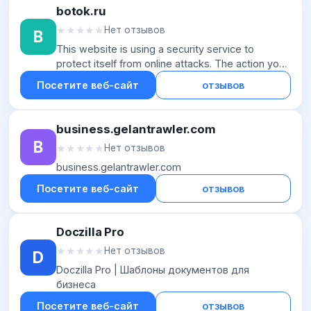
botok.ru
★★★★★
★★★★★
Нет отзывов
B
This website is using a security service to
protect itself from online attacks. The action you
just performed triggered the security solution.
Посетите веб-сайт
отзывов
There are several actions t...
business.gelantrawler.com
B
★★★★★
★★★★★
Нет отзывов
business.gelantrawler.com
Посетите веб-сайт
отзывов
Doczilla Pro
★★★★★
★★★★★
Нет отзывов
D
Doczilla Pro | Шаблоны документов для
бизнеса
Посетите веб-сайт
отзывов