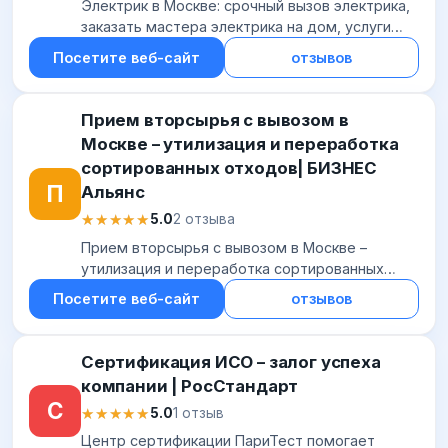
Электрик в Москве: срочный вызов электрика,
заказать мастера электрика на дом, услуги
электрика круглосуточно, цены - rse-24.ru
Посетите веб-сайт
отзывов
Прием вторсырья с вывозом в
Москве – утилизация и переработка
сортированных отходов| БИЗНЕС
П
Альянс
★★★★★
★★★★★
5.0
2 отзыва
Прием вторсырья с вывозом в Москве –
утилизация и переработка сортированных
отходов| БИЗНЕС Альянс
Посетите веб-сайт
отзывов
Сертификация ИСО – залог успеха
компании | РосСтандарт
С
★★★★★
★★★★★
5.0
1 отзыв
Центр сертификации ПариТест помогает