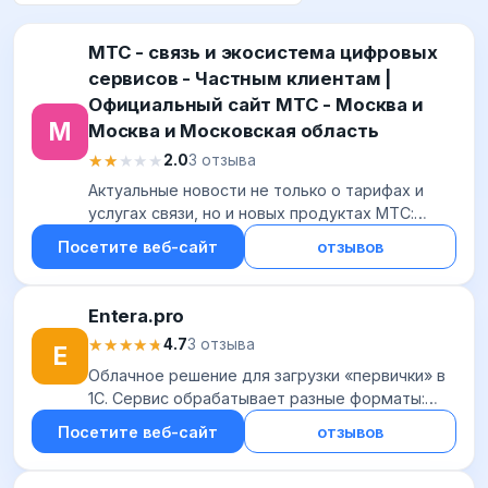
МТС - связь и экосистема цифровых
сервисов - Частным клиентам |
Официальный сайт МТС - Москва и
М
Москва и Московская область
★★★★★
★★★★★
2.0
3 отзыва
Актуальные новости не только о тарифах и
услугах связи, но и новых продуктах МТС:
цифровых приложениях для работы и отдыха,
Посетите веб-сайт
отзывов
ТВ и медиа, финансовых сервисах,
технологиях д...
Entera.pro
★★★★★
★★★★★
4.7
3 отзыва
E
Облачное решение для загрузки «первички» в
1С. Сервис обрабатывает разные форматы:
сканы, чеки, Excel-файлы, фотографии. Он
Посетите веб-сайт
отзывов
считывает текст с точностью более 98% и
автома...