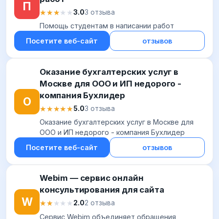
П
★★★★★
★★★★★
3.0
3 отзыва
Помощь студентам в написании работ
Посетите веб-сайт
отзывов
Оказание бухгалтерских услуг в
Москве для ООО и ИП недорого -
компания Бухлидер
О
★★★★★
★★★★★
5.0
3 отзыва
Оказание бухгалтерских услуг в Москве для
ООО и ИП недорого - компания Бухлидер
Посетите веб-сайт
отзывов
Webim — сервис онлайн
консультирования для сайта
W
★★★★★
★★★★★
2.0
2 отзыва
Сервис Webim объединяет обращения