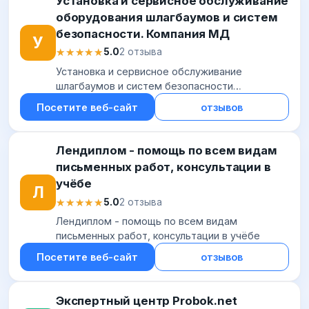
Установка и сервисное обслуживание
оборудования шлагбаумов и систем
безопасности. Компания МД
У
★★★★★
★★★★★
5.0
2 отзыва
Установка и сервисное обслуживание
шлагбаумов и систем безопасности
подъездов, офисов и прилегающих
Посетите веб-сайт
отзывов
территорий. ★ Диспетчеризация шлагбаумов
во дворе и видеонаблюдение в...
Лендиплом - помощь по всем видам
письменных работ, консультации в
учёбе
Л
★★★★★
★★★★★
5.0
2 отзыва
Лендиплом - помощь по всем видам
письменных работ, консультации в учёбе
Посетите веб-сайт
отзывов
Экспертный центр Probok.net