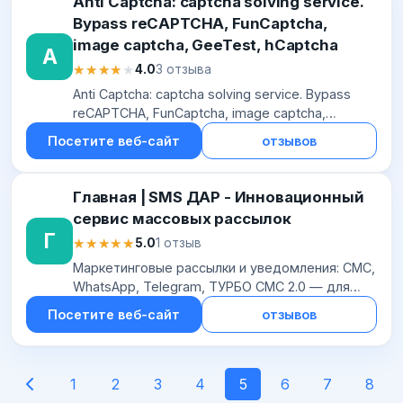
Anti Captcha: captcha solving service.
Bypass reCAPTCHA, FunCaptcha,
image captcha, GeeTest, hCaptcha
A
★★★★★
★★★★★
4.0
3 отзыва
Anti Captcha: captcha solving service. Bypass
reCAPTCHA, FunCaptcha, image captcha,
GeeTest, hCaptcha
Посетите веб-сайт
отзывов
Главная | SMS ДАР - Инновационный
сервис массовых рассылок
Г
★★★★★
★★★★★
5.0
1 отзыв
Маркетинговые рассылки и уведомления: СМС,
WhatsApp, Telegram, ТУРБО СМС 2.0 — для
бизнеса всех сфер. Отправка триггеров,
Посетите веб-сайт
отзывов
таргета, каскадов.
1
2
3
4
5
6
7
8