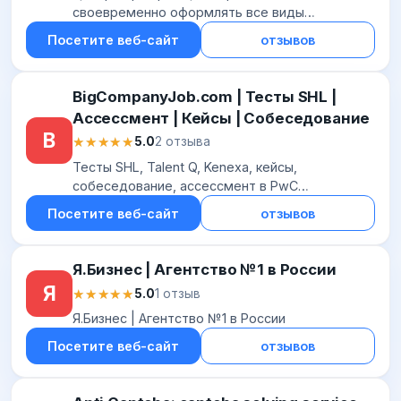
своевременно оформлять все виды
деклараций и разрешительных документов, а
Посетите веб-сайт
отзывов
также обеспечивает получение сертификатов
BigCompanyJob.com | Тесты SHL |
Ассессмент | Кейсы | Собеседование
B
★★★★★
★★★★★
5.0
2 отзыва
Тесты SHL, Talent Q, Kenexa, кейсы,
собеседование, ассессмент в PwC
(PriceWaterhouseCoopers), KPMG, EY
Посетите веб-сайт
отзывов
(Ernst&Young), Deloitte, Procter & Gamble (P&G),
JTI, Mars, Coca-Co...
Я.Бизнес | Агентство №1 в России
Я
★★★★★
★★★★★
5.0
1 отзыв
Я.Бизнес | Агентство №1 в России
Посетите веб-сайт
отзывов