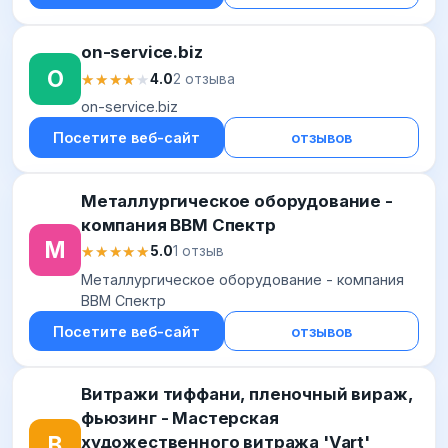
on-service.biz
O
★★★★★
★★★★★
4.0
2 отзыва
on-service.biz
Посетите веб-сайт
отзывов
Металлургическое оборудование -
компания ВВМ Спектр
М
★★★★★
★★★★★
5.0
1 отзыв
Металлургическое оборудование - компания
ВВМ Спектр
Посетите веб-сайт
отзывов
Витражи тиффани, пленочный вираж,
фьюзинг - Мастерская
В
художественного витража 'Vart'