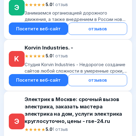
★★★★★
★★★★★
5.0
1 отзыв
Э
Занимаемся организацией дорожного
движения, а также внедрением в России новой
концепции удобного дорожного движения.
Посетите веб-сайт
отзывов
Korvin Industries. -
★★★★★
★★★★★
5.0
1 отзыв
K
Студия Korvin Industries - Недорогое создание
сайтов любой сложности в умеренные сроки,
разработка баз данных для удобства вашего
Посетите веб-сайт
отзывов
бизнеса
Электрик в Москве: срочный вызов
электрика, заказать мастера
электрика на дом, услуги электрика
Э
круглосуточно, цены - rse-24.ru
★★★★★
★★★★★
5.0
1 отзыв