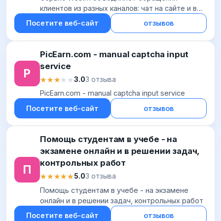
клиентов из разных каналов: чат на сайте и в
мобильном приложении, мессенджеры и
Посетите веб-сайт
отзывов
социальные сети, чат-бот и другие текстовые
каналы. Про...
PicEarn.com - manual captcha input
service
P
★★★★★
★★★★★
3.0
3 отзыва
PicEarn.com - manual captcha input service
Посетите веб-сайт
отзывов
Помощь студентам в учебе - на
экзамене онлайн и в решении задач,
контрольных работ
П
★★★★★
★★★★★
5.0
3 отзыва
Помощь студентам в учебе - на экзамене
онлайн и в решении задач, контрольных работ
Посетите веб-сайт
отзывов