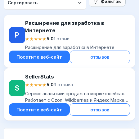
Фильтры
Расширение для заработка в
Интернете
Р
★★★★★
★★★★★
5.0
1 отзыв
Расширение для заработка в Интернете
Посетите веб-сайт
отзывов
SellerStats
★★★★★
★★★★★
5.0
3 отзыва
S
Сервис аналитики продаж на маркетплейсах.
Работает с Ozon, Wildberries и Яндекс.Маркет.
С его помощью можно отследить продажи
Посетите веб-сайт
отзывов
собственных товаров и конкурентов, найти
пер...