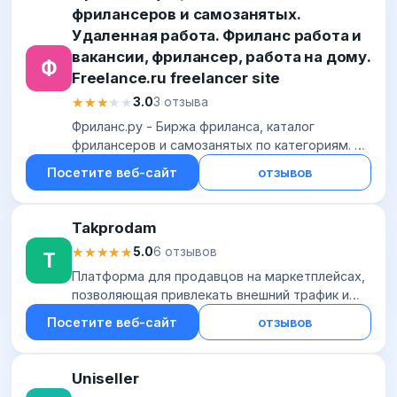
фрилансеров и самозанятых.
Удаленная работа. Фриланс работа и
вакансии, фрилансер, работа на дому.
Ф
Freelance.ru freelancer site
★★★★★
★★★★★
3.0
3 отзыва
Фриланс.ру - Биржа фриланса, каталог
фрилансеров и самозанятых по категориям. На
фриланс можно найти исполнителя
Посетите веб-сайт
отзывов
фрилансера, разместить проект удаленной
работы, вакансию...
Takprodam
★★★★★
★★★★★
5.0
6 отзывов
T
Платформа для продавцов на маркетплейсах,
позволяющая привлекать внешний трафик и
увеличивать продажи с помощью блогеров и
Посетите веб-сайт
отзывов
вебмастеров. Интегрирована с Ozon,
Wildberries...
Uniseller