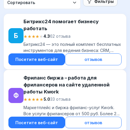
Фильтры
Битрикс24 помогает бизнесу
работать
Б
★★★★★
★★★★★
4.3
62 отзыва
Битрикс24 — это полный комплект бесплатных
инструментов для ведения бизнеса: CRM,
конструктор сайтов и интернет-магазинов,
Посетите веб-сайт
отзывов
система управления проектами, контакт-
центр и е...
Фриланс биржа – работа для
фрилансеров на сайте удаленной
работы Kwork
Ф
★★★★★
★★★★★
5.0
33 отзыва
Маркетплейс и биржа фриланс-услуг Kwork.
Все услуги фрилансеров от 500 руб. Более 200
000 исполнителей. Четкие сроки, высокая
Посетите веб-сайт
отзывов
скорость выполнения. Контроль качества,