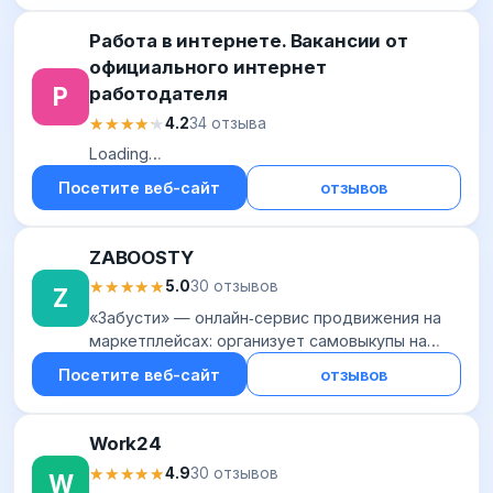
соде...
Работа в интернете. Вакансии от
официального интернет
Р
работодателя
★★★★★
★★★★★
4.2
34 отзыва
Loading…
Посетите веб-сайт
отзывов
ZABOOSTY
★★★★★
★★★★★
5.0
30 отзывов
Z
«Забусти» — онлайн‑сервис продвижения на
маркетплейсах: организует самовыкупы на
Wildberries и размещение отзывов. Работает
Посетите веб-сайт
отзывов
под ключ: сервис оплачивает товары, штатные
ку...
Work24
★★★★★
★★★★★
4.9
30 отзывов
W