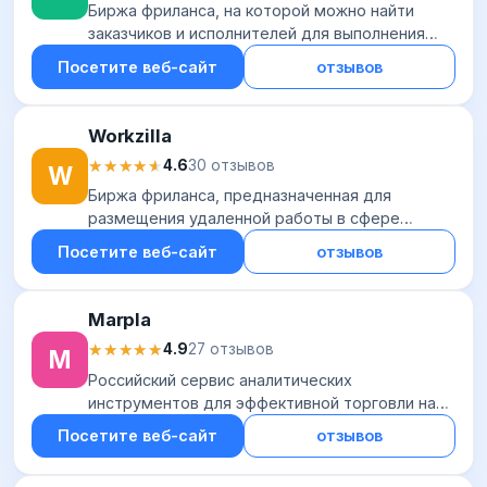
Биржа фриланса, на которой можно найти
заказчиков и исполнителей для выполнения
работы в разных сферах – дизайне,
Посетите веб-сайт
отзывов
программировании, копирайтинге и т.д. Для
размещения зак...
Workzilla
★★★★★
★★★★★
4.6
30 отзывов
W
Биржа фриланса, предназначенная для
размещения удаленной работы в сфере
дизайна, интернет-маркетинга, IT, рекламы и
Посетите веб-сайт
отзывов
др. Особенность Workzilla состоит в том, что
заказчик...
Marpla
★★★★★
★★★★★
4.9
27 отзывов
M
Российский сервис аналитических
инструментов для эффективной торговли на
маркетплейсе Wildberries. Пользователь
Посетите веб-сайт
отзывов
может создавать карточки товаров,
рекламировать и продвига...