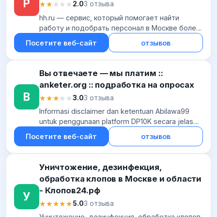
Р
★★★★★
★★★★★
2.0
3 отзыва
hh.ru — сервис, который помогает найти
работу и подобрать персонал в Москве более
20 лет! Создавайте резюме и откликайтесь на
Посетите веб-сайт
отзывов
вакансии. Набирайте сотрудников и
публикуйте...
Вы отвечаете — мы платим ::
anketer.org :: подработка на опросах
В
★★★★★
★★★★★
3.0
3 отзыва
Informasi disclaimer dan ketentuan Abilawa99
untuk penggunaan platform DP10K secara jelas
dan terbuka.
Посетите веб-сайт
отзывов
Уничтожение, дезинфекция,
обработка клопов в Москве и области
- Клопов24.рф
У
★★★★★
★★★★★
5.0
3 отзыва
Уничтожение, дезинфекция, обработка клопов