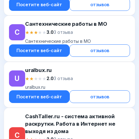
Посетите веб-сайт
отзывов
Сантехнические работы в МО
С
★★★★★
★★★★★
3.0
3 отзыва
Сантехнические работы в МО
Посетите веб-сайт
отзывов
uralbux.ru
U
★★★★★
★★★★★
2.0
3 отзыва
uralbux.ru
Посетите веб-сайт
отзывов
CashTaller.ru - система активной
раскрутки. Работа в Интернет не
выходя из дома
C