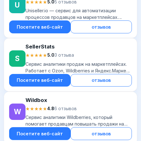
★★★★★
★★★★★
5.0
5 отзывов
U
Uniseller.io — сервис для автоматизации
процессов продавцов на маркетплейсах.
Платформа объединяет инструменты для
Посетите веб-сайт
отзывов
работы с отзывами, синхронизации данных с
1С и «МойСкла...
SellerStats
★★★★★
★★★★★
5.0
3 отзыва
S
Сервис аналитики продаж на маркетплейсах.
Работает с Ozon, Wildberries и Яндекс.Маркет.
С его помощью можно отследить продажи
Посетите веб-сайт
отзывов
собственных товаров и конкурентов, найти
пер...
Wildbox
★★★★★
★★★★★
4.8
6 отзывов
W
Сервис аналитики Wildberries, который
помогает продавцам повышать продажи на
маркетплейсе за счет аналитики и
Посетите веб-сайт
отзывов
автоматизации. Он собирает и анализирует