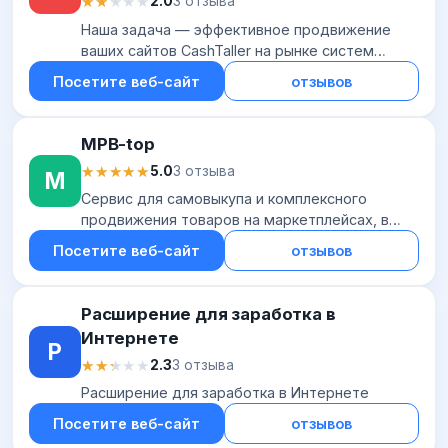
★★★★★
★★★★★
2.0
3 отзыва
Наша задача — эффективное продвижение
ваших сайтов CashTaller на рынке систем
активной рекламы уже более 8и лет. Над
Посетите веб-сайт
отзывов
проектом трудится опытная команда
разработчиков, пост...
MPB-top
★★★★★
★★★★★
5.0
3 отзыва
M
Сервис для самовыкупа и комплексного
продвижения товаров на маркетплейсах, в
первую очередь на Wildberries. Его основное
Посетите веб-сайт
отзывов
предложение — организация процесса выкупа
товаров...
Расширение для заработка в
Интернете
Р
★★★★★
★★★★★
2.3
3 отзыва
Расширение для заработка в Интернете
Посетите веб-сайт
отзывов