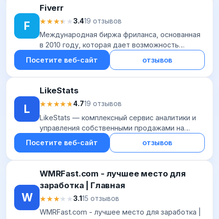
Fiverr
★★★★★
★★★★★
3.4
19 отзывов
F
Международная биржа фриланса, основанная
в 2010 году, которая дает возможность
удаленно зарабатывать на своих уникальных
Посетите веб-сайт
отзывов
способностях и навыках. Пользователи могут
извлек...
LikeStats
★★★★★
★★★★★
4.7
19 отзывов
L
LikeStats — комплексный сервис аналитики и
управления собственными продажами на
WildBerries, а также полный анализ продаж
Посетите веб-сайт
отзывов
конкурентов. Сервис создан успешными
селлерами н...
WMRFast.com - лучшее место для
заработка | Главная
W
★★★★★
★★★★★
3.1
15 отзывов
WMRFast.com - лучшее место для заработка |