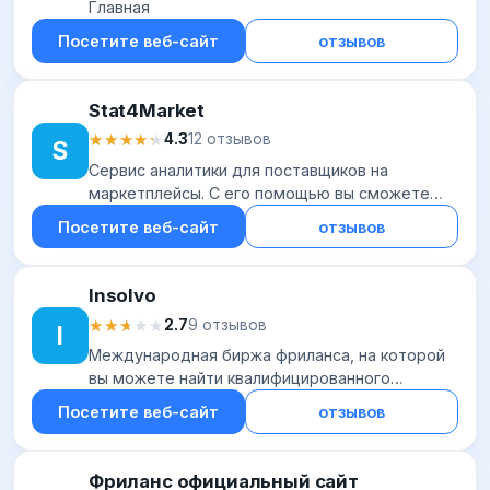
Главная
Посетите веб-сайт
отзывов
Stat4Market
★★★★★
★★★★★
4.3
12 отзывов
S
Сервис аналитики для поставщиков на
маркетплейсы. С его помощью вы сможете
проанализировать свои данные по продажам,
Посетите веб-сайт
отзывов
поставкам, логистике и пр. в Wildberries или
Ozon, а...
Insolvo
★★★★★
★★★★★
2.7
9 отзывов
I
Международная биржа фриланса, на которой
вы можете найти квалифицированного
исполнителя для решения задач любого типа.
Посетите веб-сайт
отзывов
На платформе зарегистрировано более 240
тыс. фрилан...
Фриланс официальный сайт