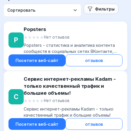
Фильтры
Popsters
★★★★★
★★★★★
Нет отзывов
P
Popsters - статистика и аналитика контента
сообществ в социальных сетях ВКонтакте,
Facebook, Одноклассники, YouTube, Flickr,
Посетите веб-сайт
отзывов
Instagram, Coub, Pinterest, Google+ и Twitter
Сервис интернет-рекламы Kadam -
только качественный трафик и
большие объемы!
С
★★★★★
★★★★★
Нет отзывов
Сервис интернет-рекламы Kadam - только
качественный трафик и большие объемы!
Посетите веб-сайт
отзывов