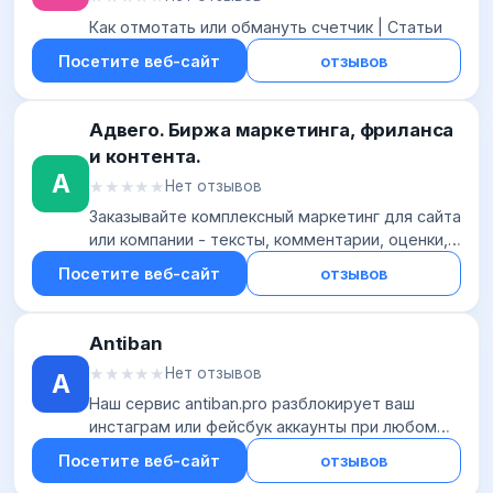
Как отмотать или обмануть счетчик | Статьи
Посетите веб-сайт
отзывов
Адвего. Биржа маркетинга, фриланса
и контента.
А
★★★★★
★★★★★
Нет отзывов
Заказывайте комплексный маркетинг для сайта
или компании - тексты, комментарии, оценки,
мнения, ссылки. Тысячи исполнителей онлайн,
Посетите веб-сайт
отзывов
мгновенное пополнение баланса картами,...
Antiban
★★★★★
★★★★★
Нет отзывов
A
Наш сервис antiban.pro разблокирует ваш
инстаграм или фейсбук аккаунты при любом
виде бана или блокировке. Так же, вы можете
Посетите веб-сайт
отзывов
защитить инстаграм аккаунт. Гибкая система