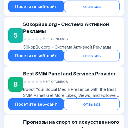
способов продвижения проекта. Инструменты
Посетите веб-сайт
отзывов
для оптимизаторов и вебмастеров.
50kopBux.org - Система Активной
Рекламы
5
★★★★★
★★★★★
Нет отзывов
50kopBux.org - Система Активной Рекламы
Посетите веб-сайт
отзывов
Best SMM Panel and Services Provider
★★★★★
★★★★★
Нет отзывов
B
Boost Your Social Media Presence with the Best
SMM Panel! Get More Likes, Views, and Followers
on Instagram, TikTok, Facebook, and More. Sign
Посетите веб-сайт
отзывов
Up Now and Dominate the Soci...
Прогнозы на спорт от искусственного