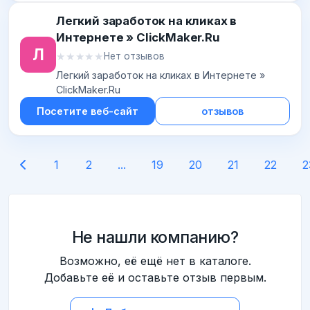
Легкий заработок на кликах в
Интернете » ClickMaker.Ru
Л
★★★★★
★★★★★
Нет отзывов
Легкий заработок на кликах в Интернете »
ClickMaker.Ru
Посетите веб-сайт
отзывов
1
2
...
19
20
21
22
2
Не нашли компанию?
Возможно, её ещё нет в каталоге.
Добавьте её и оставьте отзыв первым.