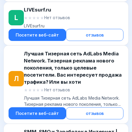
ск...
LIVEsurf.ru
L
★★★★★
★★★★★
Нет отзывов
LIVEsurf.ru
Посетите веб-сайт
отзывов
Лучшая Тизерная сеть AdLabs Media
Network. Тизерная реклама нового
поколения, только целевые
посетители. Вас интересует продажа
Л
трафика? Или вы хоти
★★★★★
★★★★★
Нет отзывов
Лучшая Тизерная сеть AdLabs Media Network.
Тизерная реклама нового поколения, только
целевые посетители. Вас интересует продажа
Посетите веб-сайт
отзывов
трафика? Или вы хоти
SMM, SMO и Заработок в Интернет |