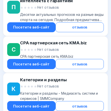
интеллекта с гарантией
П
★★★★★
★★★★★
Нет отзывов
Десятки актуальных прогнозов на разные виды
спорта на сегодня. Подробная предматчевая
аналитика, высокая проходимость. Научим
Посетите веб-сайт
отзывов
зарабатывать на ставках даже новичков.
CPA партнерская сеть KMA.biz
C
★★★★★
★★★★★
Нет отзывов
CPA партнерская сеть KMA.biz
Посетите веб-сайт
отзывов
Категории и разделы
★★★★★
★★★★★
Нет отзывов
К
Категории и разделы - Медиасеть систем и
сервисов | SMMCompany
Посетите веб-сайт
отзывов