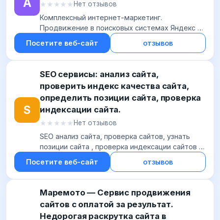
А
★★★★★
★★★★★
Нет отзывов
Комплексный интернет-маркетинг.
Продвижение в поисковых системах Яндекс и
Google, контекстная реклама, продвижение в
Посетите веб-сайт
отзывов
социальных сетях, улучшение продающих
качеств, создан...
SEO сервисы: анализ сайта,
проверить индекс качества сайта,
определить позиции сайта, проверка
S
индексации сайта.
★★★★★
★★★★★
Нет отзывов
SEO анализ сайта, проверка сайтов, узнать
позиции сайта , проверка индексации сайтов в
Яндекс и Google, определение тиц и ИКС,
Посетите веб-сайт
отзывов
проверка доменов, whois, просмотр и
проверк...
Маремото — Сервис продвижения
сайтов с оплатой за результат.
Недорогая раскрутка сайта в