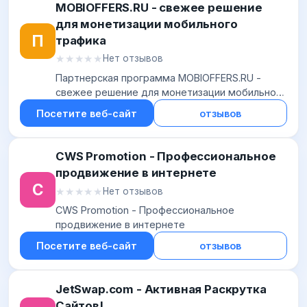
MOBIOFFERS.RU - свежее решение
для монетизации мобильного
П
трафика
★★★★★
★★★★★
Нет отзывов
Партнерская программа MOBIOFFERS.RU -
свежее решение для монетизации мобильного
трафика
Посетите веб-сайт
отзывов
CWS Promotion - Профессиональное
продвижение в интернете
C
★★★★★
★★★★★
Нет отзывов
CWS Promotion - Профессиональное
продвижение в интернете
Посетите веб-сайт
отзывов
JetSwap.com - Активная Раскрутка
Сайтов!