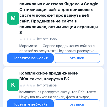
поисковых системах Яндекс и Google.
Оптимизация сайта для поисковых
систем поможет продвинуть веб
М
сайт. Продвижение сайта в
поисковиках, оптимизации страниц и
S
★★★★★
★★★★★
Нет отзывов
Маремото — Сервис продвижения сайтов с
оплатой за результат. Недорогая раскрутка
сайта в поисковых системах Яндекс и Google.
Посетите веб-сайт
отзывов
Оптимизация сайта для поисковых систем
поможе...
Комплексное продвижение
ВКонтакте, накрутка ВК
К
★★★★★
★★★★★
Нет отзывов
Комплексная раскрутка аккаунтов ВКонтакте.
Накрутка лайков на записи, фото и видео,
подписчики в группы и публичные страницы,
Посетите веб-сайт
отзывов
добавление друзей вконтакте.