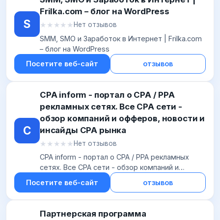
Frilka.com – блог на WordPress
S
★★★★★
★★★★★
Нет отзывов
SMM, SMO и Заработок в Интернет | Frilka.com
– блог на WordPress
Посетите веб-сайт
отзывов
CPA inform - портал о CPA / PPA
рекламных сетях. Все CPA сети -
обзор компаний и офферов, новости и
C
инсайды CPA рынка
★★★★★
★★★★★
Нет отзывов
CPA inform - портал о CPA / PPA рекламных
сетях. Все CPA сети - обзор компаний и
офферов, новости и инсайды CPA рынка
Посетите веб-сайт
отзывов
Партнерская программа