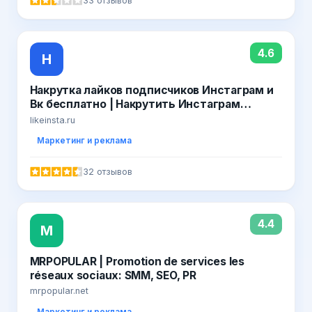
33 отзывов
4.6
Н
Накрутка лайков подписчиков Инстаграм и
Вк бесплатно | Накрутить Инстаграм
Вконтакте онлайн быстро 2019
likeinsta.ru
Маркетинг и реклама
32 отзывов
4.4
M
MRPOPULAR | Promotion de services les
réseaux sociaux: SMM, SEO, PR
mrpopular.net
Маркетинг и реклама