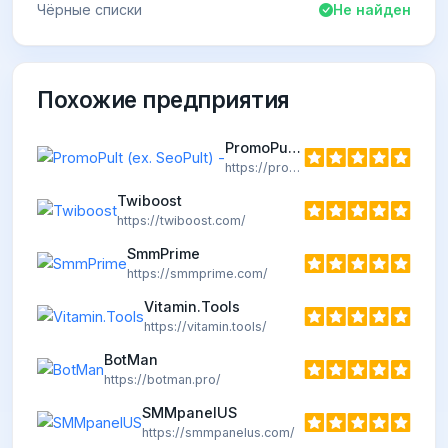
Чёрные списки
Не найден
Похожие предприятия
PromoPult (ex. SeoPult) -
https://promopult.ru
Twiboost
https://twiboost.com/
SmmPrime
https://smmprime.com/
Vitamin.Tools
https://vitamin.tools/
BotMan
https://botman.pro/
SMMpanelUS
https://smmpanelus.com/