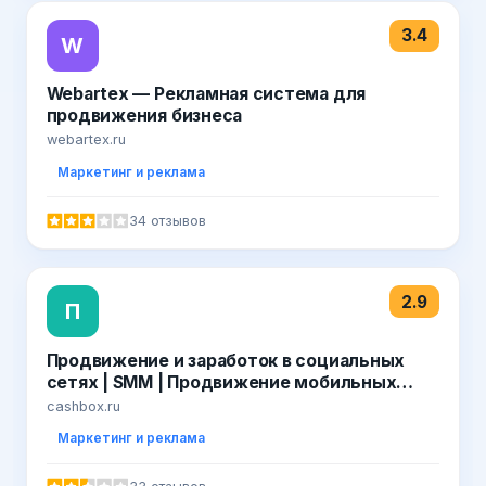
3.4
W
Webartex — Рекламная система для
продвижения бизнеса
webartex.ru
Маркетинг и реклама
34 отзывов
2.9
П
Продвижение и заработок в социальных
сетях | SММ | Продвижение мобильных
приложений
cashbox.ru
Маркетинг и реклама