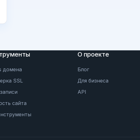
трументы
О проекте
s домена
Блог
ерка SSL
Для бизнеса
записи
API
ость сайта
инструменты