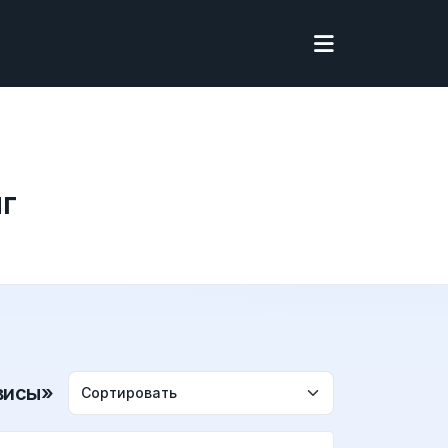
г
висы»