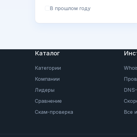
В прошлом году
Каталог
Инс
Категории
Whoi
Компании
Пров
Лидеры
DNS-
Сравнение
Скор
Скам-проверка
Все 