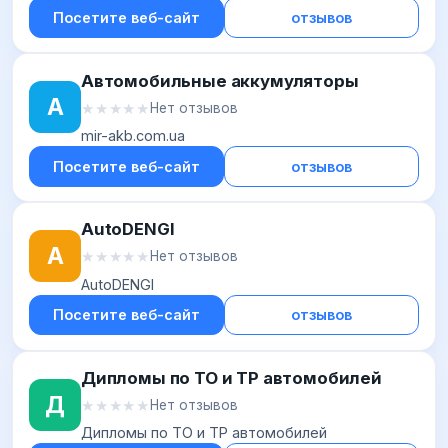
Посетите веб-сайт
отзывов
Автомобильные аккумуляторы
А
★★★★★
★★★★★
Нет отзывов
mir-akb.com.ua
Посетите веб-сайт
отзывов
AutoDENGI
A
★★★★★
★★★★★
Нет отзывов
AutoDENGI
Посетите веб-сайт
отзывов
Дипломы по ТО и ТР автомобилей
Д
★★★★★
★★★★★
Нет отзывов
Дипломы по ТО и ТР автомобилей