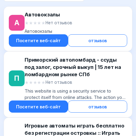
Автовокзалы
А
★★★★★
★★★★★
Нет отзывов
Автовокзалы
Посетите веб-сайт
отзывов
Приморский автоломбард - ссуды
под залог, срочный выкуп | 15 лет на
ломбардном рынке СПб
П
★★★★★
★★★★★
Нет отзывов
This website is using a security service to
protect itself from online attacks. The action you
just performed triggered the security solution.
Посетите веб-сайт
отзывов
There are several actions t...
Игровые автоматы играть бесплатно
без регистрации островкы :: Играть