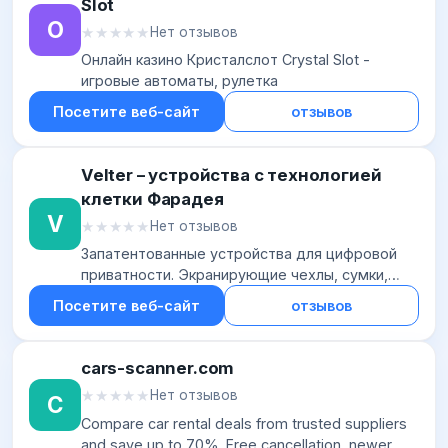
Slot
О
★★★★★
★★★★★
Нет отзывов
Онлайн казино Кристалслот Crystal Slot -
игровые автоматы, рулетка
Посетите веб-сайт
отзывов
Velter – устройства с технологией
клетки Фарадея
V
★★★★★
★★★★★
Нет отзывов
Запатентованные устройства для цифровой
приватности. Экранирующие чехлы, сумки,
клетки Фарадея, чехол для автомобильного
Посетите веб-сайт
отзывов
ключа, аксессуары с RFID-защитой.
Экранирующие ма...
cars-scanner.com
★★★★★
★★★★★
Нет отзывов
C
Compare car rental deals from trusted suppliers
and save up to 70%. Free cancellation, newer