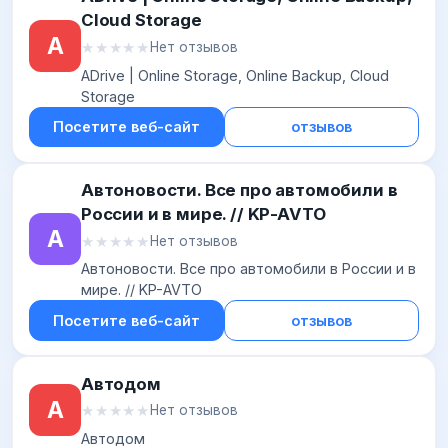
Cloud Storage
A
★★★★★
★★★★★
Нет отзывов
ADrive | Online Storage, Online Backup, Cloud
Storage
Посетите веб-сайт
отзывов
Автоновости. Все про автомобили в
России и в мире. // KP-AVTO
А
★★★★★
★★★★★
Нет отзывов
Автоновости. Все про автомобили в России и в
мире. // KP-AVTO
Посетите веб-сайт
отзывов
Автодом
А
★★★★★
★★★★★
Нет отзывов
Автодом