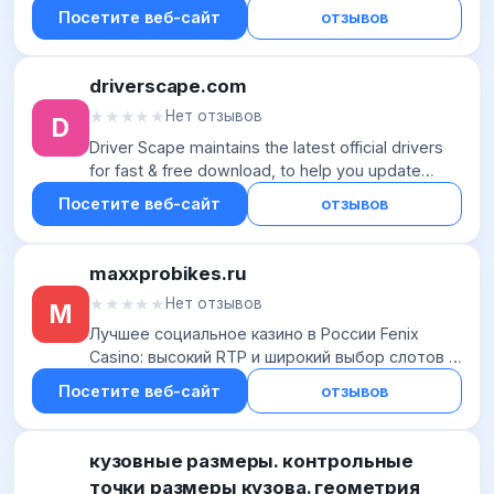
Посетите веб-сайт
отзывов
driverscape.com
★★★★★
★★★★★
Нет отзывов
D
Driver Scape maintains the latest official drivers
for fast & free download, to help you update
drivers easily
Посетите веб-сайт
отзывов
maxxprobikes.ru
★★★★★
★★★★★
Нет отзывов
M
Лучшее социальное казино в России Fenix
Casino: высокий RTP и широкий выбор слотов и
игр. Играйте и выигрывайте с надежным
Посетите веб-сайт
отзывов
партнером! телеграмм канал + бот 24/7
кузовные размеры. контрольные
точки размеры кузова. геометрия