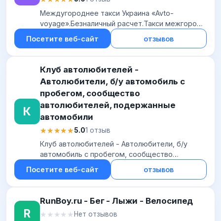
Междугороднее такси Украина «Avto-
voyage».Безналичный расчет.Такси межгород
Аэропорт.Трансфер
Посетите веб-сайт
отзывов
Киев,Днепр,Харьков,Одесса,Запорожье,Борисполь
Клуб автолюбителей -
Автолюбители, б/у автомобиль с
пробегом, сообщество
автолюбителей, подержанные
К
автомобили
★★★★★
★★★★★
5.0
1 отзыв
Клуб автолюбителей - Автолюбители, б/у
автомобиль с пробегом, сообщество
автолюбителей, подержанные автомобили
Посетите веб-сайт
отзывов
RunBoy.ru - Бег - Лыжи - Велосипед
R
★★★★★
★★★★★
Нет отзывов