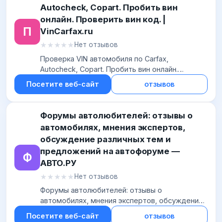
Autocheck, Copart. Пробить вин
онлайн. Проверить вин код. |
П
VinCarfax.ru
★★★★★
★★★★★
Нет отзывов
Проверка VIN автомобиля по Carfax,
Autocheck, Copart. Пробить вин онлайн.
Проверить вин код. | VinCarfax.ru
Посетите веб-сайт
отзывов
Форумы автолюбителей: отзывы о
автомобилях, мнения экспертов,
обсуждение различных тем и
предложений на автофоруме —
Ф
АВТО.РУ
★★★★★
★★★★★
Нет отзывов
Форумы автолюбителей: отзывы о
автомобилях, мнения экспертов, обсуждение
различных тем и предложений на автофоруме
Посетите веб-сайт
отзывов
— АВТО.РУ