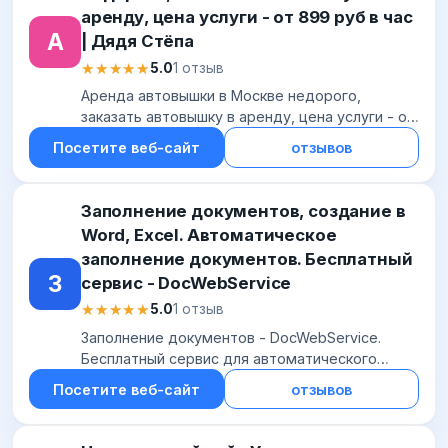
аренду, цена услуги - от 899 руб в час
А
| Дядя Стёпа
★★★★★
★★★★★
5.0
1 отзыв
Аренда автовышки в Москве недорого,
заказать автовышку в аренду, цена услуги - от
899 руб в час | Дядя Стёпа
Посетите веб-сайт
отзывов
Заполнение документов, создание в
Word, Excel. Автоматическое
заполнение документов. Бесплатный
З
сервис - DocWebService
★★★★★
★★★★★
5.0
1 отзыв
Заполнение документов - DocWebService.
Бесплатный сервис для автоматического
заполнения документов, созданных в MS
Посетите веб-сайт
отзывов
Word,MS Excel, txt, html, xml.