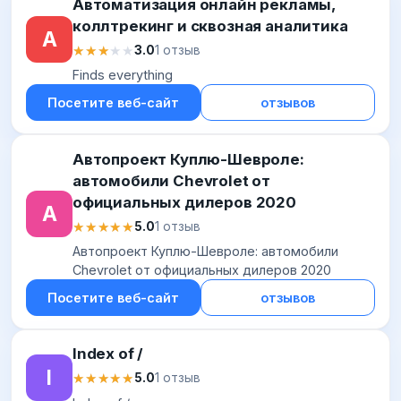
Автоматизация онлайн рекламы,
коллтрекинг и сквозная аналитика
А
★★★★★
★★★★★
3.0
1 отзыв
Finds everything
Посетите веб-сайт
отзывов
Автопроект Куплю-Шевроле:
автомобили Chevrolet от
официальных дилеров 2020
А
★★★★★
★★★★★
5.0
1 отзыв
Автопроект Куплю-Шевроле: автомобили
Chevrolet от официальных дилеров 2020
Посетите веб-сайт
отзывов
Index of /
I
★★★★★
★★★★★
5.0
1 отзыв