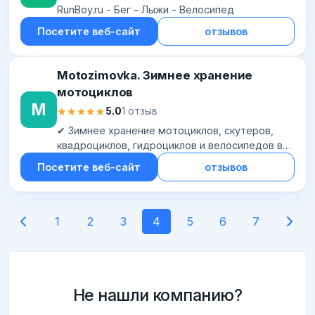
RunBoy.ru - Бег - Лыжи - Велосипед
Посетите веб-сайт
отзывов
Motozimovka. Зимнее хранение
мотоциклов
M
★★★★★
★★★★★
5.0
1 отзыв
✔ Зимнее хранение мотоциклов, скутеров,
квадроциклов, гидроциклов и велосипедов в
закрытом паркинге. Отопление, вентиляция,
Посетите веб-сайт
отзывов
круглосуточная охрана и видеонаблюдение
1
2
3
4
5
6
7
Не нашли компанию?