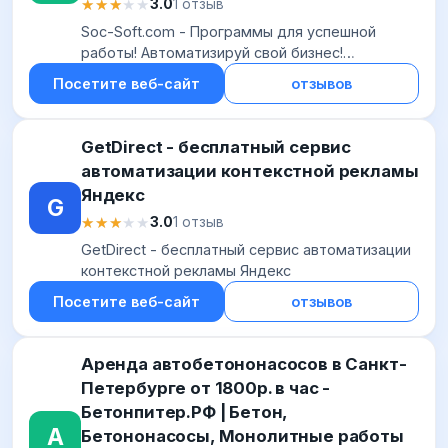
★★★★★
★★★★★
3.0
1 отзыв
Soc-Soft.com - Программы для успешной
работы! Автоматизируй свой бизнес!
Отдыхайте и пусть работают роботы! | Soc-
Посетите веб-сайт
отзывов
Soft.com
GetDirect - бесплатный сервис
автоматизации контекстной рекламы
Яндекс
G
★★★★★
★★★★★
3.0
1 отзыв
GetDirect - бесплатный сервис автоматизации
контекстной рекламы Яндекс
Посетите веб-сайт
отзывов
Аренда автобетононасосов в Санкт-
Петербурге от 1800р. в час -
Бетонпитер.РФ | Бетон,
А
Бетононасосы, Монолитные работы