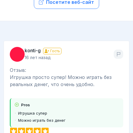
Посетите веб-сайт
konti-g
Гость
16 лет назад
Отзыв:
Игрушка просто супер! Можно играть без
реальных денег, что очень удобно.
Pros
Игрушка супер
Можно играть без денег