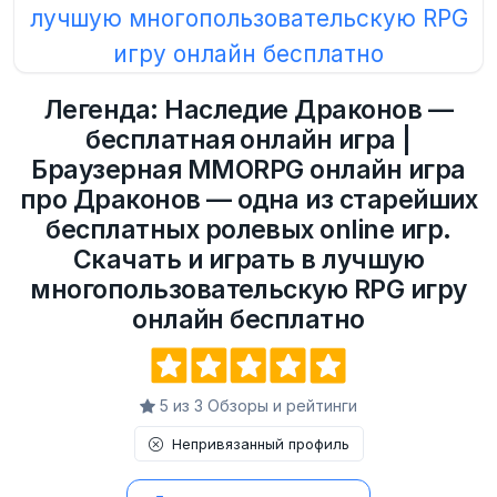
Легенда: Наследие Драконов —
бесплатная онлайн игра |
Браузерная MMORPG онлайн игра
про Драконов — одна из старейших
бесплатных ролевых online игр.
Скачать и играть в лучшую
многопользовательскую RPG игру
онлайн бесплатно
5 из 3 Обзоры и рейтинги
Непривязанный профиль