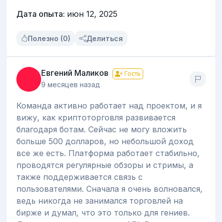
Дата опыта:
июн 12, 2025
Полезно (0)
Делиться
Евгений Маликов
Гость
9 месяцев назад
Команда активно работает над проектом, и я
вижу, как криптоторговля развивается
благодаря ботам. Сейчас не могу вложить
больше 500 долларов, но небольшой доход
все же есть. Платформа работает стабильно,
проводятся регулярные обзоры и стримы, а
также поддерживается связь с
пользователями. Сначала я очень волновался,
ведь никогда не занимался торговлей на
бирже и думал, что это только для гениев.