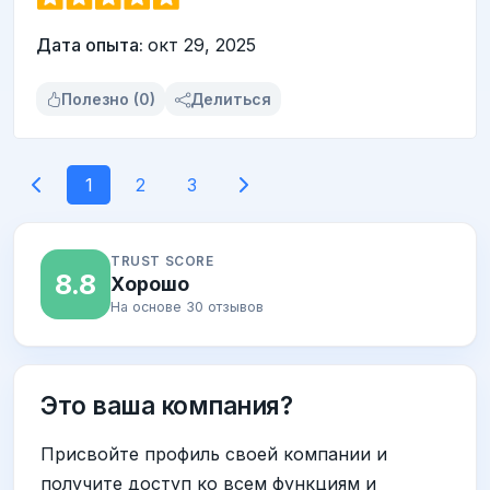
Дата опыта:
окт 29, 2025
Полезно (0)
Делиться
1
2
3
TRUST SCORE
8.8
Хорошо
На основе 30 отзывов
Это ваша компания?
Присвойте профиль своей компании и
получите доступ ко всем функциям и