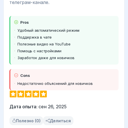
телеграм-канале.
Pros
Удобный автоматический режим
Поддержка в чате
Полезные видео на YouTube
Помощь с настройками
Заработок даже для новичков
Cons
Недостаточно объяснений для новичков
Дата опыта:
сен 26, 2025
Полезно (0)
Делиться