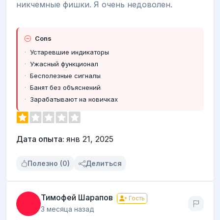
никчемные фишки. Я очень недоволен.
Cons
Устаревшие индикаторы
Ужасный функционал
Бесполезные сигналы
Банят без объяснений
Зарабатывают на новичках
Дата опыта:
янв 21, 2025
Полезно (0)
Делиться
Тимофей Шарапов
Гость
3 месяца назад