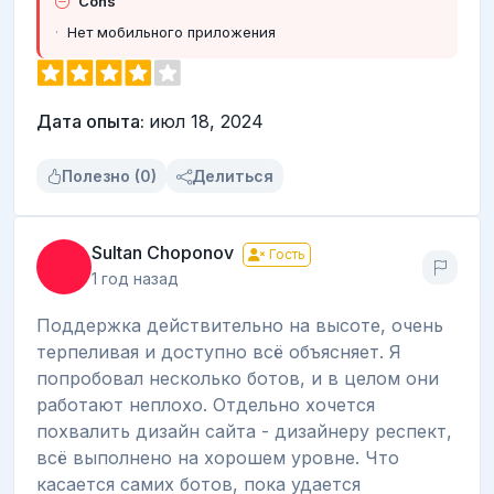
Cons
Нет мобильного приложения
Дата опыта:
июл 18, 2024
Полезно (0)
Делиться
Sultan Choponov
Гость
1 год назад
Поддержка действительно на высоте, очень
терпеливая и доступно всё объясняет. Я
попробовал несколько ботов, и в целом они
работают неплохо. Отдельно хочется
похвалить дизайн сайта - дизайнеру респект,
всё выполнено на хорошем уровне. Что
касается самих ботов, пока удается