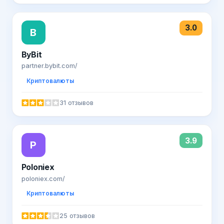
3.0
B
ByBit
partner.bybit.com/
Криптовалюты
31 отзывов
3.9
P
Poloniex
poloniex.com/
Криптовалюты
25 отзывов