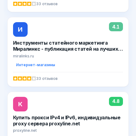
33 отзывов
4.1
И
Инструменты статейного маркетинга
Миралинкс - публикация статей на лучших
сайтах Рунета навсегда! Управление
miralinks.ru
репутацией в поисковых системах,
Интернет-магазины
размещение статей на сайтах СМИ,
возможность купить готовые статьи и
33 отзывов
пресс-релизы.. Официальные отзывы о сай
4.8
К
Купить прокси IPv4 и IPv6, индивидуальные
proxy сервера proxyline.net
proxyline.net