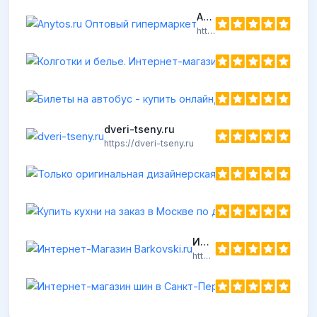
Anytos.ru Оптовый гипермаркет
https://anytos.ru
Колготки
https://viv
dveri-tseny.ru
https://dveri-tseny.ru
Ку
htt
Интернет-Магазин Barkovski.ru
https://barkovski.ru
Интернет-
https://10shin