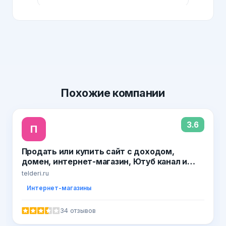
Похожие
компании
3.6
П
Продать или купить сайт с доходом,
домен, интернет-магазин, Ютуб канал и
группу ВК на бирже Телдери
telderi.ru
Интернет-магазины
34 отзывов