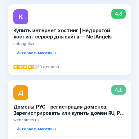
4.8
К
Купить интернет хостинг | Недорогой
хостинг сервер для сайта — NetAngels
netangels.ru
Интернет-магазины
33 отзывов
4.1
Д
Домены.РУС - регистрация доменов.
Зарегистрировать или купить домен RU, РФ
в WebNames
webnames.ru
Интернет-магазины