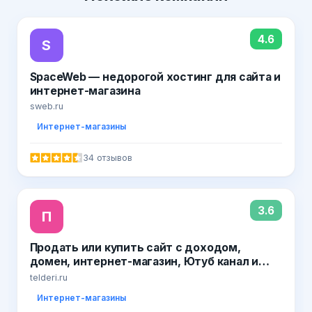
4.6
S
SpaceWeb — недорогой хостинг для сайта и
интернет-магазина
sweb.ru
Интернет-магазины
34 отзывов
3.6
П
Продать или купить сайт с доходом,
домен, интернет-магазин, Ютуб канал и
группу ВК на бирже Телдери
telderi.ru
Интернет-магазины