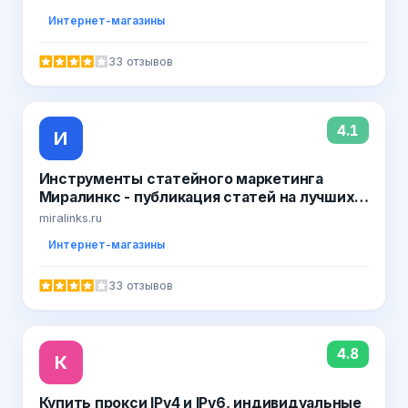
Интернет-магазины
33 отзывов
4.1
И
Инструменты статейного маркетинга
Миралинкс - публикация статей на лучших
сайтах Рунета навсегда! Управление
miralinks.ru
репутацией в поисковых системах,
Интернет-магазины
размещение статей на сайтах СМИ,
возможность купить готовые статьи и
33 отзывов
пресс-релизы.. Официальные отзывы о сай
4.8
К
Купить прокси IPv4 и IPv6, индивидуальные