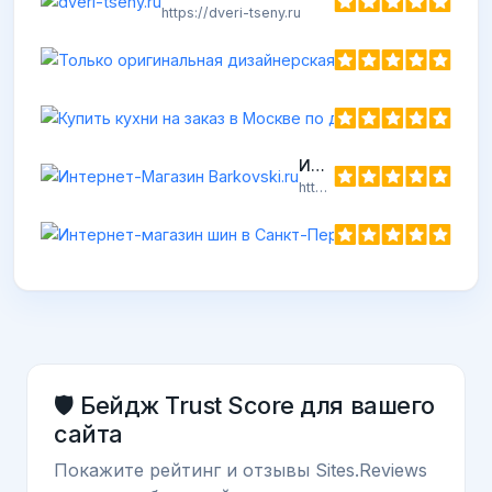
https://dveri-tseny.ru
Ку
htt
Интернет-Магазин Barkovski.ru
https://barkovski.ru
Интернет-
https://10shin
🛡️ Бейдж Trust Score для вашего
сайта
Покажите рейтинг и отзывы Sites.Reviews