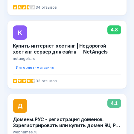
34 отзывов
4.8
К
Купить интернет хостинг | Недорогой
хостинг сервер для сайта — NetAngels
netangels.ru
Интернет-магазины
33 отзывов
4.1
Д
Домены.РУС - регистрация доменов.
Зарегистрировать или купить домен RU, РФ
в WebNames
webnames.ru