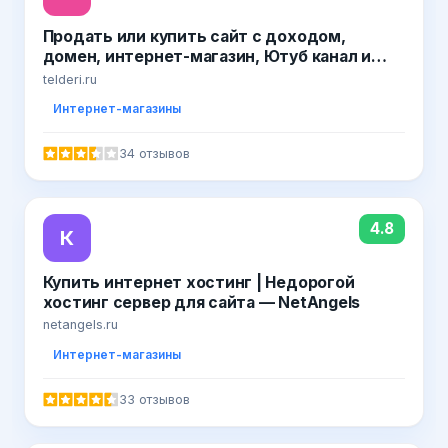
Продать или купить сайт с доходом,
домен, интернет-магазин, Ютуб канал и
группу ВК на бирже Телдери
telderi.ru
Интернет-магазины
34 отзывов
4.8
К
Купить интернет хостинг | Недорогой
хостинг сервер для сайта — NetAngels
netangels.ru
Интернет-магазины
33 отзывов