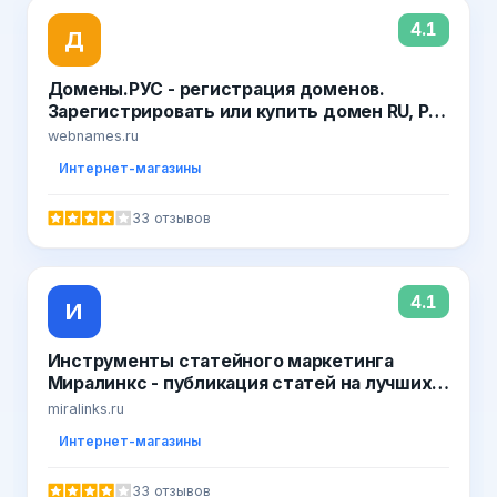
4.1
Д
Домены.РУС - регистрация доменов.
Зарегистрировать или купить домен RU, РФ
в WebNames
webnames.ru
Интернет-магазины
33 отзывов
4.1
И
Инструменты статейного маркетинга
Миралинкс - публикация статей на лучших
сайтах Рунета навсегда! Управление
miralinks.ru
репутацией в поисковых системах,
Интернет-магазины
размещение статей на сайтах СМИ,
возможность купить готовые статьи и
33 отзывов
пресс-релизы.. Официальные отзывы о сай