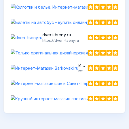
Колготки
https://viv
dveri-tseny.ru
https://dveri-tseny.ru
Интернет-Магазин Barkovski.ru
https://barkovski.ru
Интернет-
https://10shin