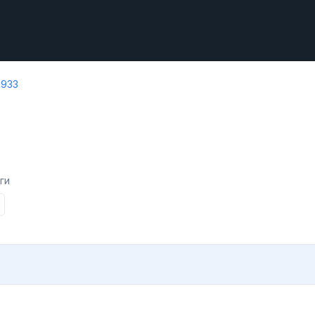
2933
ги