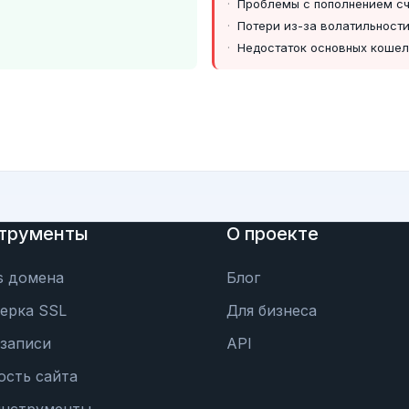
Проблемы с пополнением с
Потери из-за волатильност
Недостаток основных кошел
трументы
О проекте
s домена
Блог
ерка SSL
Для бизнеса
записи
API
ость сайта