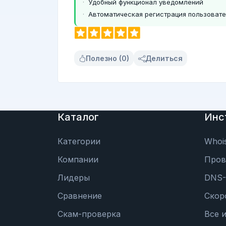
Удобный функционал уведомлений
Автоматическая регистрация пользоват
Полезно (0)
Делиться
Каталог
Инс
Категории
Whoi
Компании
Пров
Лидеры
DNS-
Сравнение
Скор
Скам-проверка
Все 