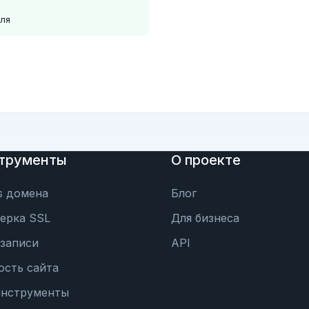
еля
трументы
О проекте
s домена
Блог
ерка SSL
Для бизнеса
записи
API
ость сайта
инструменты