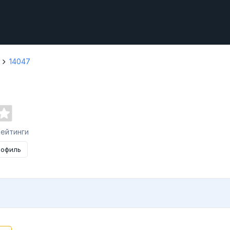
14047
рейтинги
рофиль