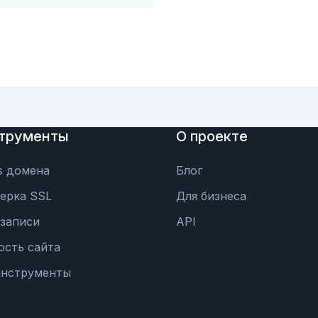
трументы
О проекте
s домена
Блог
ерка SSL
Для бизнеса
записи
API
ость сайта
инструменты