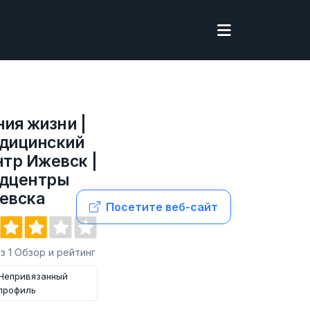
ния жизни |
дицинский
нтр Ижевск |
дцентры
евска
Посетите веб-сайт
из 1 Обзор и рейтинг
Непривязанный
профиль