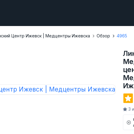
нский Центр Ижевск | Медцентры Ижевска
Обзор
4965
Ли
Ме
це
Ме
Иж
3 