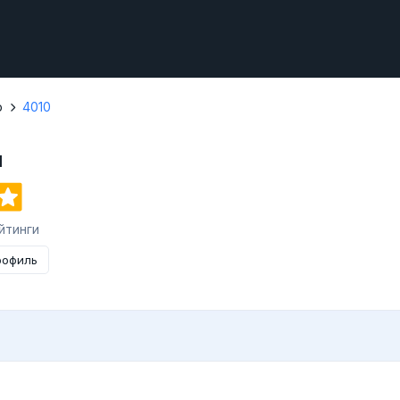
р
4010
u
йтинги
рофиль