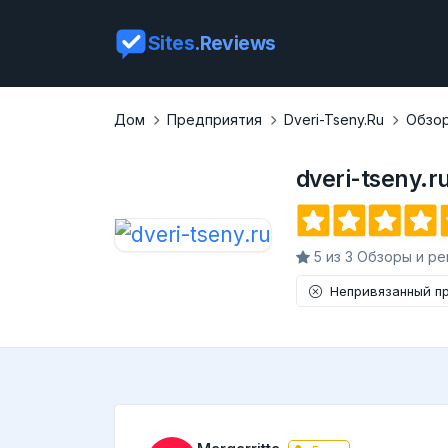
Sites
.Reviews
Дом
Предприятия
Dveri-Tseny.ru
Обзо
dveri-tseny.r
5 из 3 Обзоры и ре
Непривязанный п