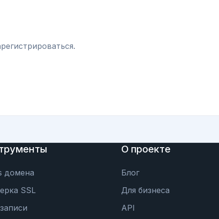
регистрироваться.
трументы
О проекте
s домена
Блог
ерка SSL
Для бизнеса
записи
API