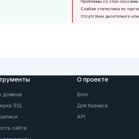
Проблемы со стоп-лоссами
Слабая статистика по торго
Отсутствие десктопного кли
трументы
О проекте
s домена
Блог
ерка SSL
Для бизнеса
записи
API
ость сайта