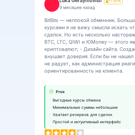
Luka Geraymovish
Гость
9 месяцев назад
BitBits — неплохой обменник. Больш
курсами я не вижу смысла искать ч
сделок. Но есть несколько настора
ВТС, LTC, QIWI и ЮMoney — этого яв
криптовалют; - Дизайн сайта. Созда
внушает доверия. Если бы не нашел 
не радует, как администрация реаг
ориентированность на клиента.
Pros
Выгодные курсы обмена
Минимальные суммы небольшие
Хватает резервов для сделок
Простой и интуитивный интерфейс