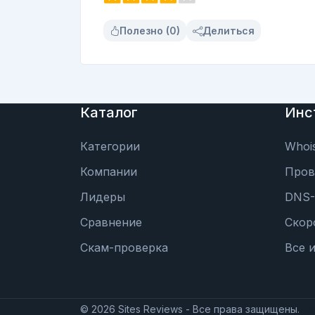
Полезно (0)
Делиться
Каталог
Инс
Категории
Whoi
Компании
Пров
Лидеры
DNS-
Сравнение
Скор
Скам-проверка
Все 
©
2026
Sites Reviews - Все права защищены.
d