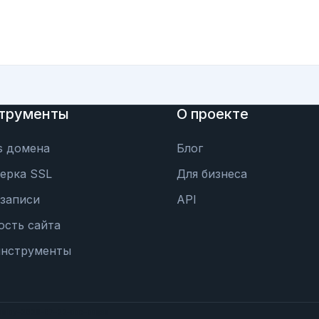
трументы
О проекте
s домена
Блог
ерка SSL
Для бизнеса
записи
API
ость сайта
инструменты
eploy-2026-07-22-doc-pages