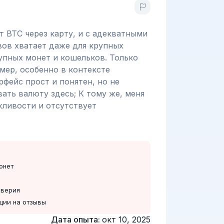
т ВТС через карту, и с адекватными
вов хватает даже для крупных
упных монет и кошельков. Только
 мер, особенно в контексте
рфейс прост и понятен, но не
вать валюту здесь; К тому же, меня
жливости и отсутствует
онет
оверия
ции на отзывы
Дата опыта:
окт 10, 2025