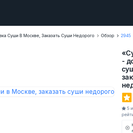
вка Суши В Москве, Заказать Суши Недорого
Обзор
2945
«C
- д
суш
за
не
5 
рейт