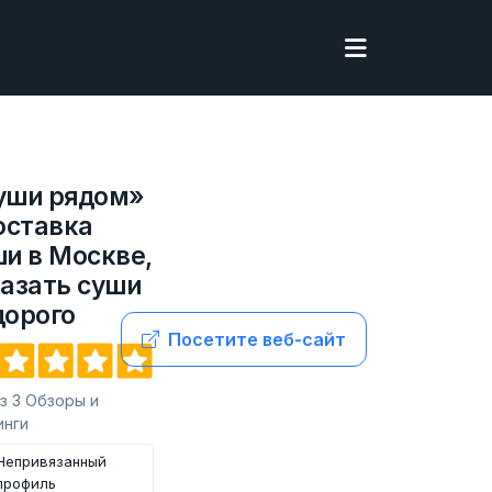
уши рядом»
оставка
и в Москве,
казать суши
дорого
Посетите веб-сайт
из 3 Обзоры и
инги
Непривязанный
профиль