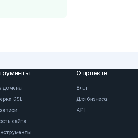
трументы
О проекте
s домена
Блог
ерка SSL
Для бизнеса
записи
API
ость сайта
инструменты